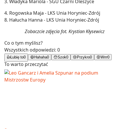
3. Władyka Mariola - SGU Czarni Oleszyce
4. Rogowska Maja - LKS Unia Horyniec-Zdrój
8. Hałucha Hanna - LKS Unia Horyniec-Zdrój
Zobaczcie zdjęcia fot. Krystian Kłysewicz
Co o tym myślisz?
Wszystkich odpowiedzi:
0
👍
Lubię to
0
😄
Hahaha
0
😯
Szok
0
😢
Przykro
0
😡
Wrrr
0
To warto przeczytać