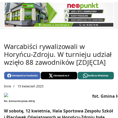
Warcabiści rywalizowali w
Horyńcu-Zdroju. W turnieju udział
wzięło 88 zawodników [ZDJĘCIA]
Udostępnij na Facebooku
Udostępnij na X
Wyślij na WhatsApp
Inne
15 kwiecień 2025
fot. Gmina Horyniec-Zdrój
W sobotę, 12 kwietnia, Hala Sportowa Zespołu Szkół
i Placówek Oświatowych w Horyńcu-Zdroju była