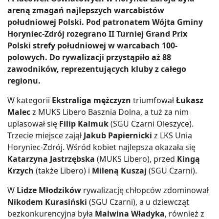
areną zmagań najlepszych warcabistów
południowej Polski. Pod patronatem Wójta Gminy
Horyniec-Zdrój rozegrano II Turniej Grand Prix
Polski strefy południowej w warcabach 100-
polowych. Do rywalizacji przystąpiło aż 88
zawodników, reprezentujących kluby z całego
regionu.
W kategorii
Ekstraliga mężczyzn
triumfował
Łukasz
Malec
z MUKS Libero Basznia Dolna, a tuż za nim
uplasował się
Filip Kalmuk
(SGU Czarni Oleszyce).
Trzecie miejsce zajął
Jakub Papiernicki
z LKS Unia
Horyniec-Zdrój. Wśród kobiet najlepsza okazała się
Katarzyna Jastrzębska
(MUKS Libero), przed
Kingą
Krzych
(także Libero) i
Mileną Kuszaj
(SGU Czarni).
W
Lidze Młodzików
rywalizację chłopców zdominował
Nikodem Kurasiński
(SGU Czarni), a u dziewcząt
bezkonkurencyjna była
Malwina Władyka
, również z