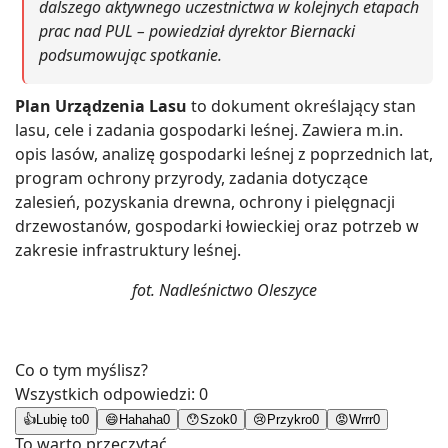
dalszego aktywnego uczestnictwa w kolejnych etapach
prac nad PUL – powiedział dyrektor Biernacki
podsumowując spotkanie.
Plan Urządzenia Lasu
to dokument określający stan
lasu, cele i zadania gospodarki leśnej. Zawiera m.in.
opis lasów, analizę gospodarki leśnej z poprzednich lat,
program ochrony przyrody, zadania dotyczące
zalesień, pozyskania drewna, ochrony i pielęgnacji
drzewostanów, gospodarki łowieckiej oraz potrzeb w
zakresie infrastruktury leśnej.
fot. Nadleśnictwo Oleszyce
Co o tym myślisz?
Wszystkich odpowiedzi:
0
👍
Lubię to
0
😄
Hahaha
0
😯
Szok
0
😢
Przykro
0
😡
Wrrr
0
To warto przeczytać