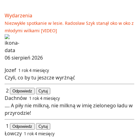
Wydarzenia
Niezwykłe spotkanie w lesie. Radosław Szyk stanął oko w oko z
młodymi wilkami [VIDEO]
06 sierpień 2026
Jozef
1 rok 4 miesięcy
Czyli, co by tu jeszcze wyrżnąć
2
Odpowiedz
Cytuj
Dachnów
1 rok 4 miesięcy
.... A piły nie milkną, nie milkną w imię zielonego ładu w
przyrodzie!
1
Odpowiedz
Cytuj
Łowczy
1 rok 4 miesięcy