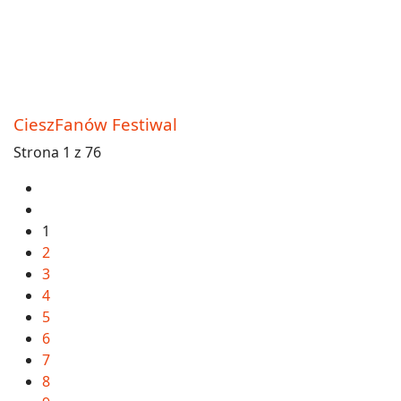
CieszFanów Festiwal
Strona 1 z 76
1
2
3
4
5
6
7
8