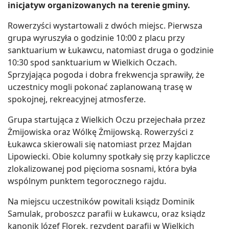
inicjatyw organizowanych na terenie gminy.
Rowerzyści wystartowali z dwóch miejsc. Pierwsza
grupa wyruszyła o godzinie 10:00 z placu przy
sanktuarium w Łukawcu, natomiast druga o godzinie
10:30 spod sanktuarium w Wielkich Oczach.
Sprzyjająca pogoda i dobra frekwencja sprawiły, że
uczestnicy mogli pokonać zaplanowaną trasę w
spokojnej, rekreacyjnej atmosferze.
Grupa startująca z Wielkich Oczu przejechała przez
Żmijowiska oraz Wólkę Żmijowską. Rowerzyści z
Łukawca skierowali się natomiast przez Majdan
Lipowiecki. Obie kolumny spotkały się przy kapliczce
zlokalizowanej pod pięcioma sosnami, która była
wspólnym punktem tegorocznego rajdu.
Na miejscu uczestników powitali ksiądz Dominik
Samulak, proboszcz parafii w Łukawcu, oraz ksiądz
kanonik Józef Florek, rezydent parafii w Wielkich