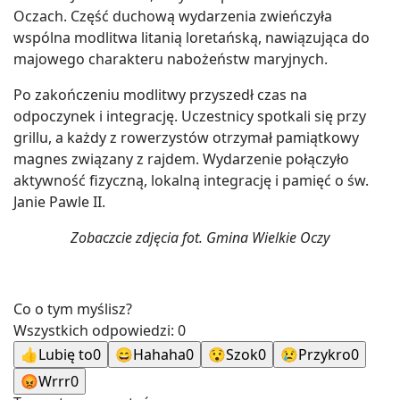
Oczach. Część duchową wydarzenia zwieńczyła
wspólna modlitwa litanią loretańską, nawiązująca do
majowego charakteru nabożeństw maryjnych.
Po zakończeniu modlitwy przyszedł czas na
odpoczynek i integrację. Uczestnicy spotkali się przy
grillu, a każdy z rowerzystów otrzymał pamiątkowy
magnes związany z rajdem. Wydarzenie połączyło
aktywność fizyczną, lokalną integrację i pamięć o św.
Janie Pawle II.
Zobaczcie zdjęcia fot. Gmina Wielkie Oczy
Co o tym myślisz?
Wszystkich odpowiedzi:
0
👍
Lubię to
0
😄
Hahaha
0
😯
Szok
0
😢
Przykro
0
😡
Wrrr
0