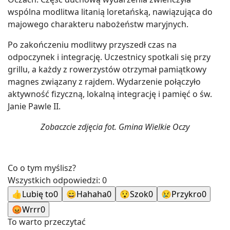
wspólna modlitwa litanią loretańską, nawiązująca do
majowego charakteru nabożeństw maryjnych.
Po zakończeniu modlitwy przyszedł czas na
odpoczynek i integrację. Uczestnicy spotkali się przy
grillu, a każdy z rowerzystów otrzymał pamiątkowy
magnes związany z rajdem. Wydarzenie połączyło
aktywność fizyczną, lokalną integrację i pamięć o św.
Janie Pawle II.
Zobaczcie zdjęcia fot. Gmina Wielkie Oczy
Co o tym myślisz?
Wszystkich odpowiedzi:
0
👍
Lubię to
0
😄
Hahaha
0
😯
Szok
0
😢
Przykro
0
😡
Wrrr
0
To warto przeczytać