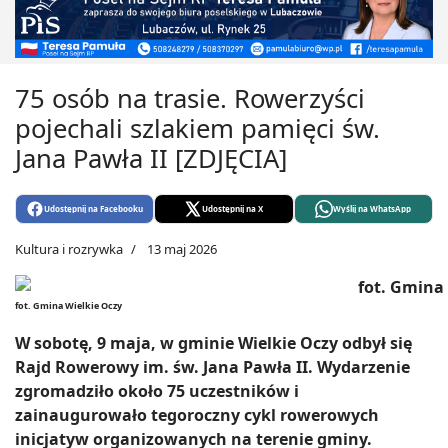
75 osób na trasie. Rowerzyści
pojechali szlakiem pamięci św.
Jana Pawła II [ZDJĘCIA]
Udostępnij na Facebooku
Udostępnij na X
Wyślij na WhatsApp
Kultura i rozrywka
13 maj 2026
fot. Gmina Wielkie Oczy
W sobotę, 9 maja, w gminie Wielkie Oczy odbył się
Rajd Rowerowy im. św. Jana Pawła II. Wydarzenie
zgromadziło około 75 uczestników i
zainaugurowało tegoroczny cykl rowerowych
inicjatyw organizowanych na terenie gminy.