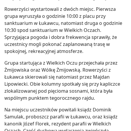
Rowerzyści wystartowali z dwóch miejsc. Pierwsza
grupa wyruszyła o godzinie 10:00 z placu przy
sanktuarium w Łukawcu, natomiast druga o godzinie
10:30 spod sanktuarium w Wielkich Oczach.
Sprzyjająca pogoda i dobra frekwencja sprawiły, że
uczestnicy mogli pokonać zaplanowaną trasę w
spokojnej, rekreacyjnej atmosferze.
Grupa startująca z Wielkich Oczu przejechała przez
Żmijowiska oraz Wólkę Żmijowską. Rowerzyści z
Łukawca skierowali się natomiast przez Majdan
Lipowiecki. Obie kolumny spotkały się przy kapliczce
zlokalizowanej pod pięcioma sosnami, która była
wspólnym punktem tegorocznego rajdu.
Na miejscu uczestników powitali ksiądz Dominik
Samulak, proboszcz parafii w Łukawcu, oraz ksiądz
kanonik Józef Florek, rezydent parafii w Wielkich
Oczach. Część duchową wydarzenia zwieńczyła