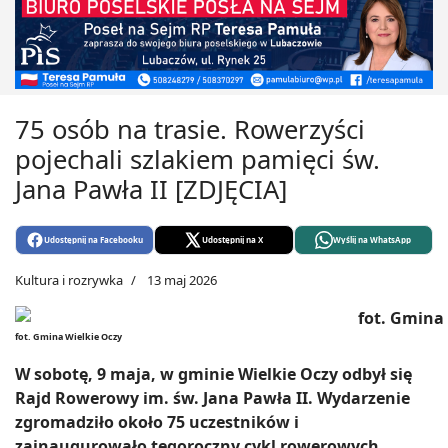
75 osób na trasie. Rowerzyści
pojechali szlakiem pamięci św.
Jana Pawła II [ZDJĘCIA]
Udostępnij na Facebooku
Udostępnij na X
Wyślij na WhatsApp
Kultura i rozrywka
13 maj 2026
fot. Gmina Wielkie Oczy
W sobotę, 9 maja, w gminie Wielkie Oczy odbył się
Rajd Rowerowy im. św. Jana Pawła II. Wydarzenie
zgromadziło około 75 uczestników i
zainaugurowało tegoroczny cykl rowerowych