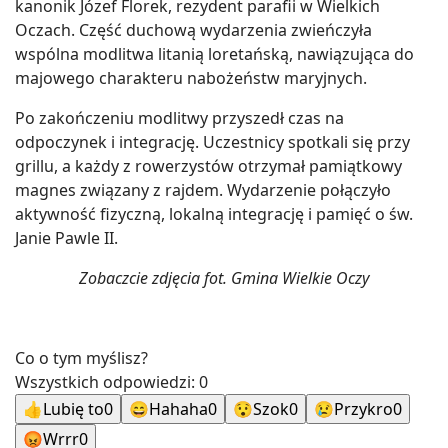
kanonik Józef Florek, rezydent parafii w Wielkich
Oczach. Część duchową wydarzenia zwieńczyła
wspólna modlitwa litanią loretańską, nawiązująca do
majowego charakteru nabożeństw maryjnych.
Po zakończeniu modlitwy przyszedł czas na
odpoczynek i integrację. Uczestnicy spotkali się przy
grillu, a każdy z rowerzystów otrzymał pamiątkowy
magnes związany z rajdem. Wydarzenie połączyło
aktywność fizyczną, lokalną integrację i pamięć o św.
Janie Pawle II.
Zobaczcie zdjęcia fot. Gmina Wielkie Oczy
Co o tym myślisz?
Wszystkich odpowiedzi:
0
👍
Lubię to
0
😄
Hahaha
0
😯
Szok
0
😢
Przykro
0
😡
Wrrr
0