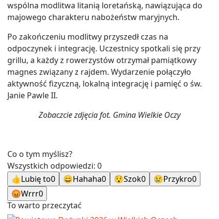
wspólna modlitwa litanią loretańską, nawiązująca do
majowego charakteru nabożeństw maryjnych.
Po zakończeniu modlitwy przyszedł czas na
odpoczynek i integrację. Uczestnicy spotkali się przy
grillu, a każdy z rowerzystów otrzymał pamiątkowy
magnes związany z rajdem. Wydarzenie połączyło
aktywność fizyczną, lokalną integrację i pamięć o św.
Janie Pawle II.
Zobaczcie zdjęcia fot. Gmina Wielkie Oczy
Co o tym myślisz?
Wszystkich odpowiedzi:
0
👍
Lubię to
0
😄
Hahaha
0
😯
Szok
0
😢
Przykro
0
😡
Wrrr
0
To warto przeczytać