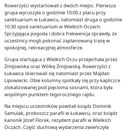
Rowerzyści wystartowali z dwóch miejsc. Pierwsza
grupa wyruszyła o godzinie 10:00 z placu przy
sanktuarium w Łukawcu, natomiast druga o godzinie
10:30 spod sanktuarium w Wielkich Oczach.
Sprzyjająca pogoda i dobra frekwencja sprawiły, że
uczestnicy mogli pokonać zaplanowaną trasę w
spokojnej, rekreacyjnej atmosferze.
Grupa startująca z Wielkich Oczu przejechała przez
Żmijowiska oraz Wólkę Żmijowską. Rowerzyści z
Łukawca skierowali się natomiast przez Majdan
Lipowiecki. Obie kolumny spotkały się przy kapliczce
zlokalizowanej pod pięcioma sosnami, która była
wspólnym punktem tegorocznego rajdu.
Na miejscu uczestników powitali ksiądz Dominik
Samulak, proboszcz parafii w Łukawcu, oraz ksiądz
kanonik Józef Florek, rezydent parafii w Wielkich
Oczach. Część duchową wydarzenia zwieńczyła