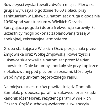
Rowerzyści wystartowali z dwóch miejsc. Pierwsza
grupa wyruszyła o godzinie 10:00 z placu przy
sanktuarium w Łukawcu, natomiast druga o godzinie
10:30 spod sanktuarium w Wielkich Oczach.
Sprzyjająca pogoda i dobra frekwencja sprawiły, że
uczestnicy mogli pokonać zaplanowaną trasę w
spokojnej, rekreacyjnej atmosferze.
Grupa startująca z Wielkich Oczu przejechała przez
Żmijowiska oraz Wólkę Żmijowską. Rowerzyści z
Łukawca skierowali się natomiast przez Majdan
Lipowiecki. Obie kolumny spotkały się przy kapliczce
zlokalizowanej pod pięcioma sosnami, która była
wspólnym punktem tegorocznego rajdu.
Na miejscu uczestników powitali ksiądz Dominik
Samulak, proboszcz parafii w Łukawcu, oraz ksiądz
kanonik Józef Florek, rezydent parafii w Wielkich
Oczach. Część duchową wydarzenia zwieńczyła