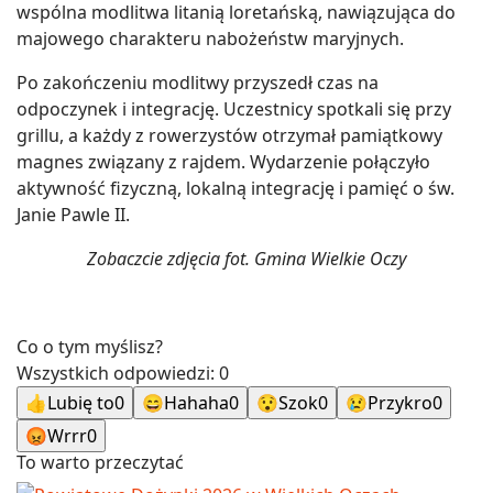
wspólna modlitwa litanią loretańską, nawiązująca do
majowego charakteru nabożeństw maryjnych.
Po zakończeniu modlitwy przyszedł czas na
odpoczynek i integrację. Uczestnicy spotkali się przy
grillu, a każdy z rowerzystów otrzymał pamiątkowy
magnes związany z rajdem. Wydarzenie połączyło
aktywność fizyczną, lokalną integrację i pamięć o św.
Janie Pawle II.
Zobaczcie zdjęcia fot. Gmina Wielkie Oczy
Co o tym myślisz?
Wszystkich odpowiedzi:
0
👍
Lubię to
0
😄
Hahaha
0
😯
Szok
0
😢
Przykro
0
😡
Wrrr
0
To warto przeczytać