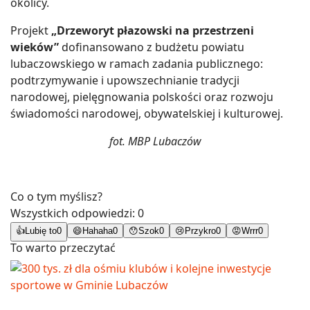
okolicy.
Projekt
„Drzeworyt płazowski na przestrzeni
wieków”
dofinansowano z budżetu powiatu
lubaczowskiego w ramach zadania publicznego:
podtrzymywanie i upowszechnianie tradycji
narodowej, pielęgnowania polskości oraz rozwoju
świadomości narodowej, obywatelskiej i kulturowej.
fot. MBP Lubaczów
Co o tym myślisz?
Wszystkich odpowiedzi:
0
👍
Lubię to
0
😄
Hahaha
0
😯
Szok
0
😢
Przykro
0
😡
Wrrr
0
To warto przeczytać