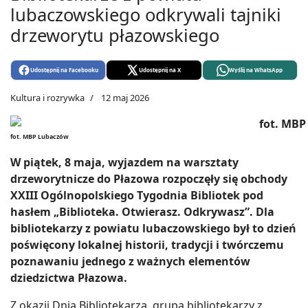
lubaczowskiego odkrywali tajniki
drzeworytu płazowskiego
Udostępnij na Facebooku
Udostępnij na X
Wyślij na WhatsApp
Kultura i rozrywka
12 maj 2026
fot. MBP Lubaczów
W piątek, 8 maja, wyjazdem na warsztaty
drzeworytnicze do Płazowa rozpoczęły się obchody
XXIII Ogólnopolskiego Tygodnia Bibliotek pod
hasłem „Biblioteka. Otwierasz. Odkrywasz”. Dla
bibliotekarzy z powiatu lubaczowskiego był to dzień
poświęcony lokalnej historii, tradycji i twórczemu
poznawaniu jednego z ważnych elementów
dziedzictwa Płazowa.
Z okazji Dnia Bibliotekarza, grupa bibliotekarzy z