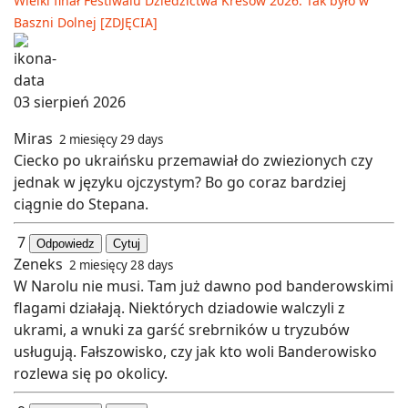
Wielki finał Festiwalu Dziedzictwa Kresów 2026. Tak było w
Baszni Dolnej [ZDJĘCIA]
03 sierpień 2026
Miras
2 miesięcy 29 days
Ciecko po ukraińsku przemawiał do zwiezionych czy
jednak w języku ojczystym? Bo go coraz bardziej
ciągnie do Stepana.
7
Odpowiedz
Cytuj
Zeneks
2 miesięcy 28 days
W Narolu nie musi. Tam już dawno pod banderowskimi
flagami działają. Niektórych dziadowie walczyli z
ukrami, a wnuki za garść srebrników u tryzubów
usługują. Fałszowisko, czy jak kto woli Banderowisko
rozlewa się po okolicy.