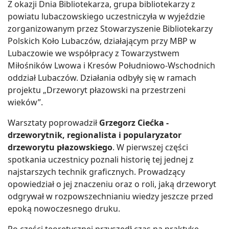
Z okazji Dnia Bibliotekarza, grupa bibliotekarzy z
powiatu lubaczowskiego uczestniczyła w wyjeździe
zorganizowanym przez Stowarzyszenie Bibliotekarzy
Polskich Koło Lubaczów, działającym przy MBP w
Lubaczowie we współpracy z Towarzystwem
Miłośników Lwowa i Kresów Południowo-Wschodnich
oddział Lubaczów. Działania odbyły się w ramach
projektu „Drzeworyt płazowski na przestrzeni
wieków”.
Warsztaty poprowadził
Grzegorz Ciećka -
drzeworytnik, regionalista i popularyzator
drzeworytu płazowskiego
. W pierwszej części
spotkania uczestnicy poznali historię tej jednej z
najstarszych technik graficznych. Prowadzący
opowiedział o jej znaczeniu oraz o roli, jaką drzeworyt
odgrywał w rozpowszechnianiu wiedzy jeszcze przed
epoką nowoczesnego druku.
Po części teoretycznej przyszedł czas na praktykę.