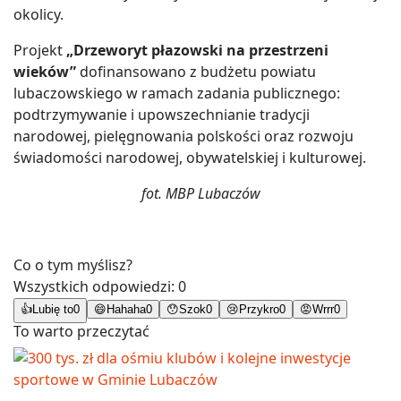
okolicy.
Projekt
„Drzeworyt płazowski na przestrzeni
wieków”
dofinansowano z budżetu powiatu
lubaczowskiego w ramach zadania publicznego:
podtrzymywanie i upowszechnianie tradycji
narodowej, pielęgnowania polskości oraz rozwoju
świadomości narodowej, obywatelskiej i kulturowej.
fot. MBP Lubaczów
Co o tym myślisz?
Wszystkich odpowiedzi:
0
👍
Lubię to
0
😄
Hahaha
0
😯
Szok
0
😢
Przykro
0
😡
Wrrr
0
To warto przeczytać