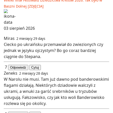
Wielki finał Festiwalu Dziedzictwa Kresów 2026. Tak było w
Baszni Dolnej [ZDJĘCIA]
03 sierpień 2026
Miras
2 miesięcy 29 days
Ciecko po ukraińsku przemawiał do zwiezionych czy
jednak w języku ojczystym? Bo go coraz bardziej
ciągnie do Stepana.
7
Odpowiedz
Cytuj
Zeneks
2 miesięcy 28 days
W Narolu nie musi. Tam już dawno pod banderowskimi
flagami działają. Niektórych dziadowie walczyli z
ukrami, a wnuki za garść srebrników u tryzubów
usługują. Fałszowisko, czy jak kto woli Banderowisko
rozlewa się po okolicy.