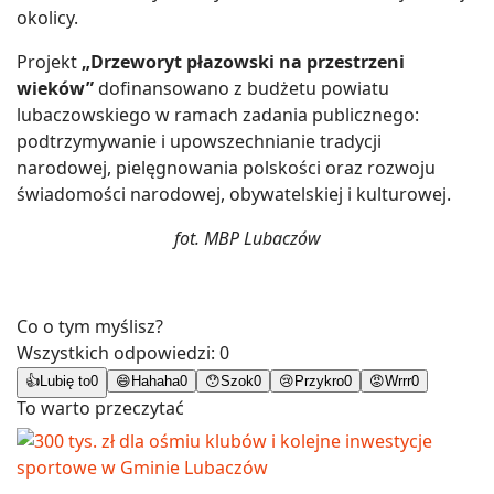
okolicy.
Projekt
„Drzeworyt płazowski na przestrzeni
wieków”
dofinansowano z budżetu powiatu
lubaczowskiego w ramach zadania publicznego:
podtrzymywanie i upowszechnianie tradycji
narodowej, pielęgnowania polskości oraz rozwoju
świadomości narodowej, obywatelskiej i kulturowej.
fot. MBP Lubaczów
Co o tym myślisz?
Wszystkich odpowiedzi:
0
👍
Lubię to
0
😄
Hahaha
0
😯
Szok
0
😢
Przykro
0
😡
Wrrr
0
To warto przeczytać