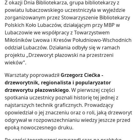
Z okazji Dnia Bibliotekarza, grupa bibliotekarzy z
powiatu lubaczowskiego uczestniczyła w wyjeździe
zorganizowanym przez Stowarzyszenie Bibliotekarzy
Polskich Koło Lubaczów, działającym przy MBP w
Lubaczowie we współpracy z Towarzystwem
Miłośników Lwowa i Kresów Południowo-Wschodnich
oddział Lubaczów. Działania odbyły się w ramach
projektu „Drzeworyt płazowski na przestrzeni
wieków”.
Warsztaty poprowadził
Grzegorz Ciećka -
drzeworytnik, regionalista i popularyzator
drzeworytu płazowskiego
. W pierwszej części
spotkania uczestnicy poznali historię tej jednej z
najstarszych technik graficznych. Prowadzący
opowiedział o jej znaczeniu oraz o roli, jaką drzeworyt
odgrywał w rozpowszechnianiu wiedzy jeszcze przed
epoką nowoczesnego druku.
Po części teoretycznej przyszedł czas na praktykę.