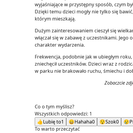
wyjaśniające w przystępny sposób, czym była
Dzięki temu dzieci mogły nie tylko się bawi
którym mieszkają.
Dużym zainteresowaniem cieszył się wielkan
włączał się w zabawę z uczestnikami. Jego
charakter wydarzenia.
Frekwencja, podobnie jak w ubiegłym roku, 
zniechęcił uczestników. Dzieci wraz z rodz
w parku nie brakowało ruchu, śmiechu i do
Zobaczcie zdj
Co o tym myślisz?
Wszystkich odpowiedzi:
1
👍
Lubię to
1
😄
Hahaha
0
😯
Szok
0
😢
P
To warto przeczytać