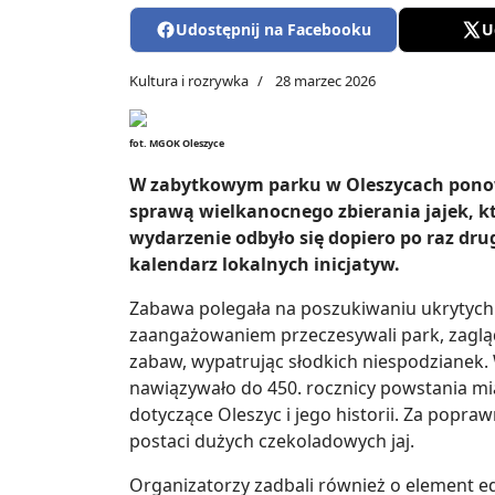
Udostępnij na Facebooku
U
Kultura i rozrywka
28 marzec 2026
fot. MGOK Oleszyce
W zabytkowym parku w Oleszycach ponown
sprawą wielkanocnego zbierania jajek, kt
wydarzenie odbyło się dopiero po raz drugi
kalendarz lokalnych inicjatyw.
Zabawa polegała na poszukiwaniu ukrytych
zaangażowaniem przeczesywali park, zagląd
zabaw, wypatrując słodkich niespodzianek
nawiązywało do 450. rocznicy powstania mia
dotyczące Oleszyc i jego historii. Za popr
postaci dużych czekoladowych jaj.
Organizatorzy zadbali również o element e