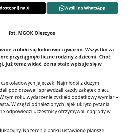
dostępnij na X
Wyślij na WhatsApp
ie zrobiło się kolorowo i gwarno. Wszystko za
óre przyciągnęło liczne rodziny z dziećmi. Choć
, już teraz widać, że na stałe wpisuje się w
 czekoladowych jajeczek. Najmłodsi z dużym
ali pod drzewa i sprawdzali każdy zakątek placu
. W tym roku wydarzenie zyskało dodatkowy wymiar –
sta. W części odnalezionych jajek ukryto pytania
awne odpowiedzi uczestnicy otrzymywali nagrody w
dukacyjny. Na terenie parku ustawiono plansze