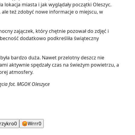
 lokacja miasta i jak wyglądały początki Oleszyc.
ć, ale też zdobyć nowe informacje o miejscu, w
ocny zajączek, który chętnie pozował do zdjęć i
 obecność dodatkowo podkreśliła świąteczny
była bardzo duża. Nawet przelotny deszcz nie
icami aktywnie spędzały czas na świeżym powietrzu, a
brej atmosfery.
ęcia fot. MGOK Oleszyce
rzykro
0
😡
Wrrr
0