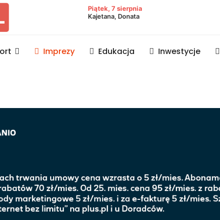
owiat lubaczowski
Piątek, 7 sierpnia
Kajetana, Donata
ort
Imprezy
Edukacja
Inwestycje