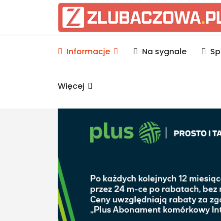
Informacje Lubaczów, p
Informacje
Na sygnale
Sp
Więcej