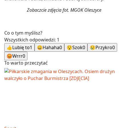
Zobaczcie zdjęcia fot. MGOK Oleszyce
Co o tym myślisz?
Wszystkich odpowiedzi:
1
👍
Lubię to
1
😄
Hahaha
0
😯
Szok
0
😢
Przykro
0
😡
Wrrr
0
To warto przeczytać