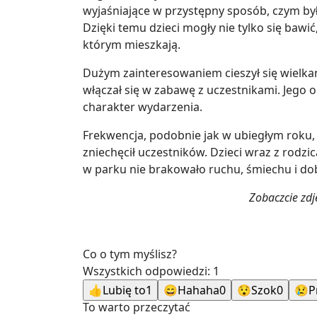
wyjaśniające w przystępny sposób, czym była
Dzięki temu dzieci mogły nie tylko się bawi
którym mieszkają.
Dużym zainteresowaniem cieszył się wielkan
włączał się w zabawę z uczestnikami. Jego
charakter wydarzenia.
Frekwencja, podobnie jak w ubiegłym roku, 
zniechęcił uczestników. Dzieci wraz z rodz
w parku nie brakowało ruchu, śmiechu i do
Zobaczcie zdj
Co o tym myślisz?
Wszystkich odpowiedzi:
1
👍
Lubię to
1
😄
Hahaha
0
😯
Szok
0
😢
P
To warto przeczytać