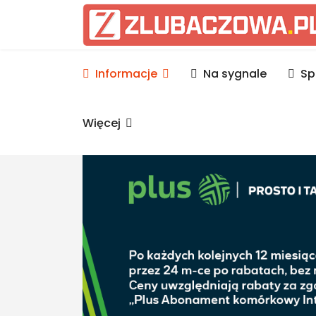
Informacje Lubaczów, p
Informacje
Na sygnale
Sp
Więcej