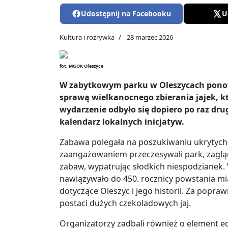
Udostępnij na Facebooku
U
Kultura i rozrywka
28 marzec 2026
fot. MGOK Oleszyce
W zabytkowym parku w Oleszycach ponown
sprawą wielkanocnego zbierania jajek, kt
wydarzenie odbyło się dopiero po raz drugi
kalendarz lokalnych inicjatyw.
Zabawa polegała na poszukiwaniu ukrytych
zaangażowaniem przeczesywali park, zagląd
zabaw, wypatrując słodkich niespodzianek
nawiązywało do 450. rocznicy powstania mia
dotyczące Oleszyc i jego historii. Za popr
postaci dużych czekoladowych jaj.
Organizatorzy zadbali również o element e