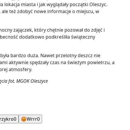
 lokacja miasta i jak wyglądały początki Oleszyc.
ć, ale też zdobyć nowe informacje o miejscu, w
ocny zajączek, który chętnie pozował do zdjęć i
 obecność dodatkowo podkreśliła świąteczny
była bardzo duża. Nawet przelotny deszcz nie
icami aktywnie spędzały czas na świeżym powietrzu, a
brej atmosfery.
ęcia fot. MGOK Oleszyce
rzykro
0
😡
Wrrr
0