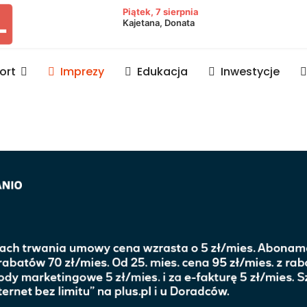
owiat lubaczowski
Piątek, 7 sierpnia
Kajetana, Donata
ort
Imprezy
Edukacja
Inwestycje