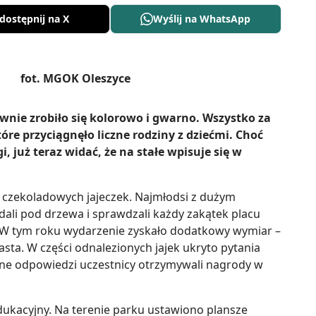
dostępnij na X
Wyślij na WhatsApp
ie zrobiło się kolorowo i gwarno. Wszystko za
óre przyciągnęło liczne rodziny z dziećmi. Choć
, już teraz widać, że na stałe wpisuje się w
 czekoladowych jajeczek. Najmłodsi z dużym
ali pod drzewa i sprawdzali każdy zakątek placu
. W tym roku wydarzenie zyskało dodatkowy wymiar –
sta. W części odnalezionych jajek ukryto pytania
awne odpowiedzi uczestnicy otrzymywali nagrody w
dukacyjny. Na terenie parku ustawiono plansze