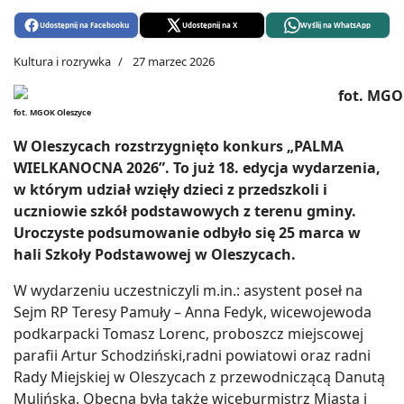
Udostępnij na Facebooku
Udostępnij na X
Wyślij na WhatsApp
Kultura i rozrywka
27 marzec 2026
fot. MGOK Oleszyce
W Oleszycach rozstrzygnięto konkurs „PALMA
WIELKANOCNA 2026”. To już 18. edycja wydarzenia,
w którym udział wzięły dzieci z przedszkoli i
uczniowie szkół podstawowych z terenu gminy.
Uroczyste podsumowanie odbyło się 25 marca w
hali Szkoły Podstawowej w Oleszycach.
W wydarzeniu uczestniczyli m.in.: asystent poseł na
Sejm RP Teresy Pamuły – Anna Fedyk, wicewojewoda
podkarpacki Tomasz Lorenc, proboszcz miejscowej
parafii Artur Schodziński,radni powiatowi oraz radni
Rady Miejskiej w Oleszycach z przewodniczącą Danutą
Mulińską. Obecna była także wiceburmistrz Miasta i