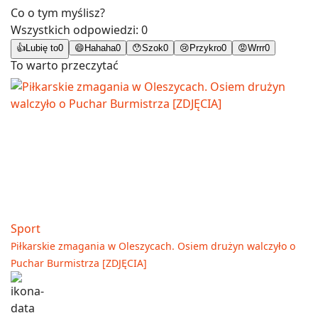
Co o tym myślisz?
Wszystkich odpowiedzi:
0
👍
Lubię to
0
😄
Hahaha
0
😯
Szok
0
😢
Przykro
0
😡
Wrrr
0
To warto przeczytać
Sport
Piłkarskie zmagania w Oleszycach. Osiem drużyn walczyło o
Puchar Burmistrza [ZDJĘCIA]