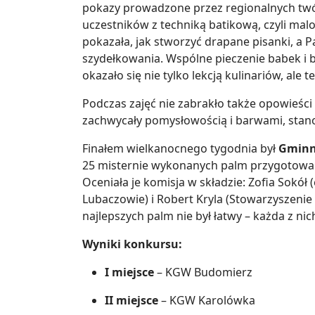
pokazy prowadzone przez regionalnych tw
uczestników z techniką batikową, czyli ma
pokazała, jak stworzyć drapane pisanki, a 
szydełkowania. Wspólne pieczenie babek i 
okazało się nie tylko lekcją kulinariów, ale
Podczas zajęć nie zabrakło także opowieśc
zachwycały pomysłowością i barwami, stan
Finałem wielkanocnego tygodnia był
Gminn
25 misternie wykonanych palm przygotowany
Oceniała je komisja w składzie: Zofia Sokó
Lubaczowie) i Robert Kryla (Stowarzyszeni
najlepszych palm nie był łatwy – każda z nic
Wyniki konkursu:
I miejsce
– KGW Budomierz
II miejsce
– KGW Karolówka