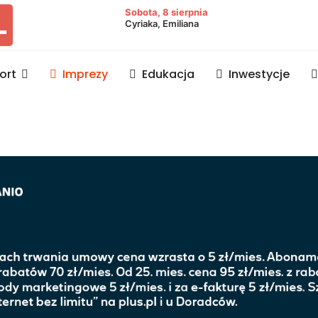
owiat lubaczowski
Sobota, 8 sierpnia
Cyriaka, Emiliana
ort
Imprezy
Edukacja
Inwestycje