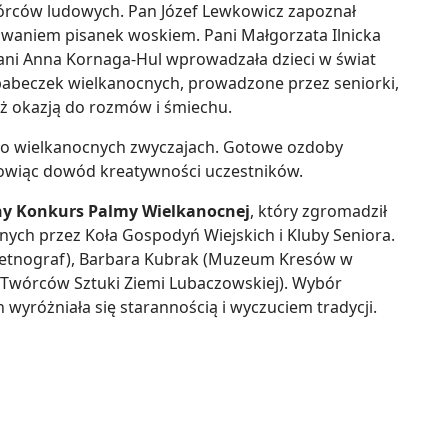
órców ludowych. Pan Józef Lewkowicz zapoznał
lowaniem pisanek woskiem. Pani Małgorzata Ilnicka
Pani Anna Kornaga-Hul wprowadzała dzieci w świat
babeczek wielkanocnych, prowadzone przez seniorki,
 też okazją do rozmów i śmiechu.
i o wielkanocnych zwyczajach. Gotowe ozdoby
owiąc dowód kreatywności uczestników.
y Konkurs Palmy Wielkanocnej
, który zgromadził
ch przez Koła Gospodyń Wiejskich i Kluby Seniora.
ł (etnograf), Barbara Kubrak (Muzeum Kresów w
e Twórców Sztuki Ziemi Lubaczowskiej). Wybór
h wyróżniała się starannością i wyczuciem tradycji.