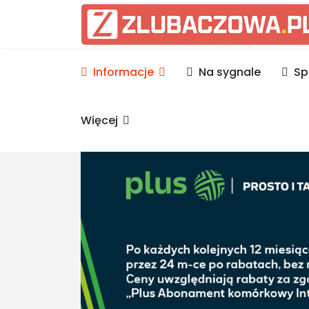
Informacje Lubaczów, p
Informacje
Na sygnale
Sp
Więcej