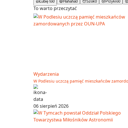
👍
Lubię to
0
😄
Hahaha
0
😯
Szok
0
😢
Przykro
0

To warto przeczytać
Wydarzenia
W Podlesiu uczczą pamięć mieszkańców zamord
06 sierpień 2026