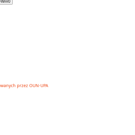

Wrrr
0
owanych przez OUN-UPA