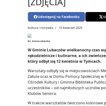
[ZDJĘCIA]
Udostępnij na Facebooku
U
Kultura i rozrywka
15 kwiecień 2025
fot. Gmina Lubaczów
W Gminie Lubaczów wielkanocny czas wy
rękodzielnicze i kulinarne, a ich zwień
który odbył się 12 kwietnia w Tymcach.
Warsztaty odbyły się w miejscowościach Mło
Załuże oraz w Domu Pomocy Społecznej w K
Ośrodek Kultury i Gminna Biblioteka Public
uczestników – od najmłodszych uczniów po s
Klubów Seniora.
W trakcie warsztatów tworzono kolorowe pal