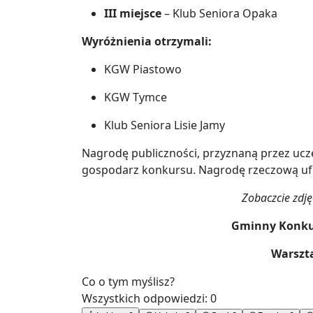
III miejsce
– Klub Seniora Opaka
Wyróżnienia otrzymali:
KGW Piastowo
KGW Tymce
Klub Seniora Lisie Jamy
Nagrodę publiczności, przyznaną przez uc
gospodarz konkursu. Nagrodę rzeczową uf
Zobaczcie zdj
Gminny Konku
Warszt
Co o tym myślisz?
Wszystkich odpowiedzi:
0