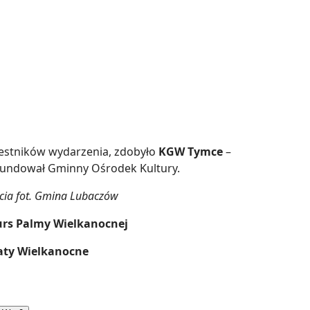
zestników wydarzenia, zdobyło
KGW Tymce
–
undował Gminny Ośrodek Kultury.
ęcia fot. Gmina Lubaczów
rs Palmy Wielkanocnej
aty Wielkanocne