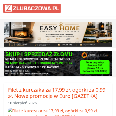
Informacje Lubaczów, powiat lub
Filet z kurczaka za 17,99 zł, ogórki za 0,99
zł. Nowe promocje w Euro [GAZETKA]
10 sierpień 2026