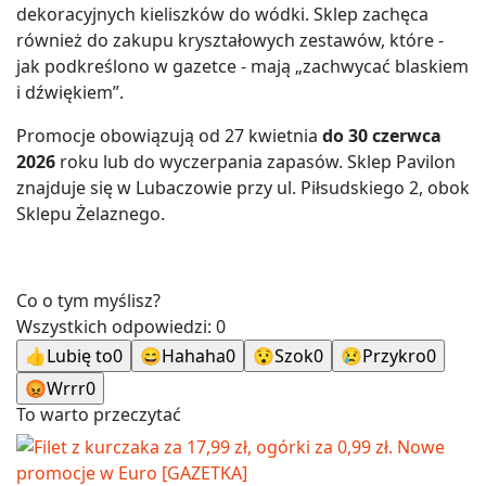
dekoracyjnych kieliszków do wódki. Sklep zachęca
również do zakupu kryształowych zestawów, które -
jak podkreślono w gazetce - mają „zachwycać blaskiem
i dźwiękiem”.
Promocje obowiązują od 27 kwietnia
do 30 czerwca
2026
roku lub do wyczerpania zapasów. Sklep Pavilon
znajduje się w Lubaczowie przy ul. Piłsudskiego 2, obok
Sklepu Żelaznego.
Co o tym myślisz?
Wszystkich odpowiedzi:
0
👍
Lubię to
0
😄
Hahaha
0
😯
Szok
0
😢
Przykro
0
😡
Wrrr
0
To warto przeczytać