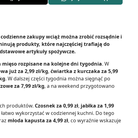
codzienne zakupy wciąż można zrobić rozsądnie i
inują produkty, które najczęściej trafiają do
odstawowe artykuły spożywcze.
 mięso rozpisane na kolejne dni tygodnia
. W
a już za 2,99 zł/kg
,
ćwiartka z kurczaka za 5,99
/kg
. W dalszej części tygodnia można sięgnąć po
zowe za 7,99 zł/kg
, a na weekend przygotowano
ych produktów.
Czosnek za 0,99 zł
,
jabłka za 1,99
e łatwo wykorzystać w codziennej kuchni. Do tego
raz
młoda kapusta za 4,99 zł
, co wyraźnie wskazuje