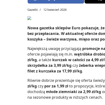
Gazetki
12 kwiecień 2026
Nowa gazetka sklepów Euro pokazuje, że 
bez przepłacania. W aktualnej ofercie dom
koszyka – świeże warzywa, mięso oraz p
Największą uwagę przyciągają
promocje na
ofercie pojawiają się m.in.
wątróbka drobiow
zł/kg
, a także
kurczak w całości za 4,99 zł
skrzydełka za 3,99 zł/kg
czy
żeberka wiepr
filet z kurczaka za 17,99 zł/kg
.
Równie dobrze prezentuje się oferta śwież
zł/kg
czy
por za 1,99 zł
to propozycje, któr
dochodzą
młode ziemniaki za 2,99 zł/kg
o
na sezonowe produkty w niższych cenach.