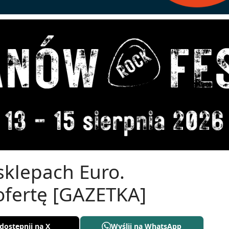
klepach Euro.
ofertę [GAZETKA]
dostępnij na X
Wyślij na WhatsApp