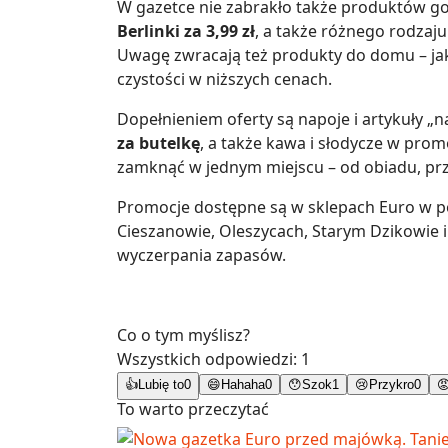
W gazetce nie zabrakło także produktów g
Berlinki za 3,99 zł
, a także różnego rodzaj
Uwagę zwracają też produkty do domu – j
czystości w niższych cenach.
Dopełnieniem oferty są napoje i artykuły „n
za butelkę
, a także kawa i słodycze w pro
zamknąć w jednym miejscu – od obiadu, prz
Promocje dostępne są w sklepach Euro w p
Cieszanowie, Oleszycach, Starym Dzikowie i
wyczerpania zapasów.
Co o tym myślisz?
Wszystkich odpowiedzi:
1
👍
Lubię to
0
😄
Hahaha
0
😯
Szok
1
😢
Przykro
0

To warto przeczytać