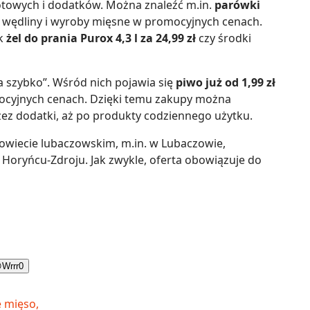
otowych i dodatków. Można znaleźć m.in.
parówki
u wędliny i wyroby mięsne w promocyjnych cenach.
ak
żel do prania Purox 4,3 l za 24,99 zł
czy środki
a szybko”. Wśród nich pojawia się
piwo już od 1,99 zł
mocyjnych cenach. Dzięki temu zakupy można
ez dodatki, aż po produkty codziennego użytku.
owiecie lubaczowskim, m.in. w Lubaczowie,
 Horyńcu-Zdroju. Jak zwykle, oferta obowiązuje do

Wrrr
0