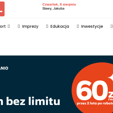
owiat lubaczowski
Czwartek, 6 sierpnia
Sławy, Jakuba
ort
Imprezy
Edukacja
Inwestycje