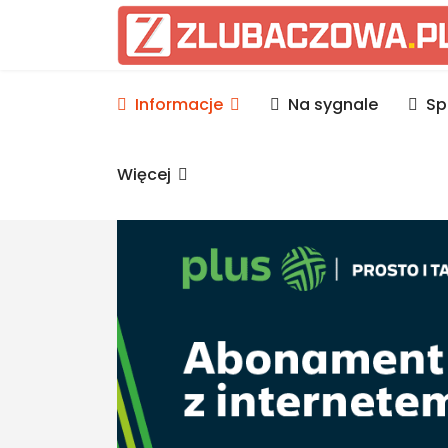
Informacje Lubaczów, p
Informacje
Na sygnale
Sp
Więcej