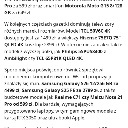
Pro
za 599 zł oraz smartfon
Motorola Moto G15 8/128
GB
za 649 zł.
W kolejnych częściach gazetki dominują telewizory
różnych marek i rozmiarów. Model
TCL 50V6C 4K
dostępny jest za 1499 zł, a większy
Hisense 75E7Q 75"
QLED 4K
kosztuje 2899 zł. W ofercie nie zabrakło także
modeli z wyższej półki, jak
Philips 55PUS8400 z
Ambilight
czy
TCL 65P81K QLED 4K
.
Sporo miejsca poświęcono również sprzętowi
mobilnemu i komputerowemu. Wśród propozycji
znalazły się m.in.
Samsung Galaxy S26 12/256 GB za
4499 zł
,
Samsung Galaxy S25 FE za 2789 zł
, a także
budżetowe modele jak
Realme C71 czy Meizu Note 21
Pro od 599 zł
. Dla bardziej wymagających
przygotowano laptopy, w tym gamingowe modele z
kartą RTX 3050 oraz ultrabooki Apple.