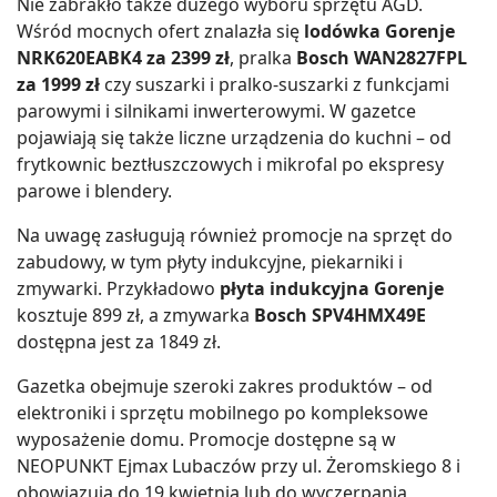
Nie zabrakło także dużego wyboru sprzętu AGD.
Wśród mocnych ofert znalazła się
lodówka Gorenje
NRK620EABK4 za 2399 zł
, pralka
Bosch WAN2827FPL
za 1999 zł
czy suszarki i pralko-suszarki z funkcjami
parowymi i silnikami inwerterowymi. W gazetce
pojawiają się także liczne urządzenia do kuchni – od
frytkownic beztłuszczowych i mikrofal po ekspresy
parowe i blendery.
Na uwagę zasługują również promocje na sprzęt do
zabudowy, w tym płyty indukcyjne, piekarniki i
zmywarki. Przykładowo
płyta indukcyjna Gorenje
kosztuje 899 zł, a zmywarka
Bosch SPV4HMX49E
dostępna jest za 1849 zł.
Gazetka obejmuje szeroki zakres produktów – od
elektroniki i sprzętu mobilnego po kompleksowe
wyposażenie domu. Promocje dostępne są w
NEOPUNKT Ejmax Lubaczów przy ul. Żeromskiego 8 i
obowiązują do 19 kwietnia lub do wyczerpania