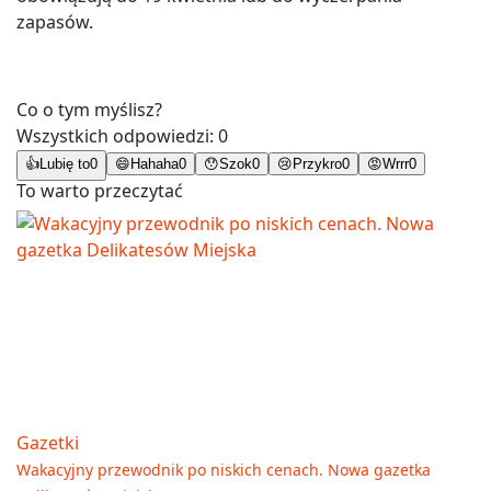
zapasów.
Co o tym myślisz?
Wszystkich odpowiedzi:
0
👍
Lubię to
0
😄
Hahaha
0
😯
Szok
0
😢
Przykro
0
😡
Wrrr
0
To warto przeczytać
Gazetki
Wakacyjny przewodnik po niskich cenach. Nowa gazetka