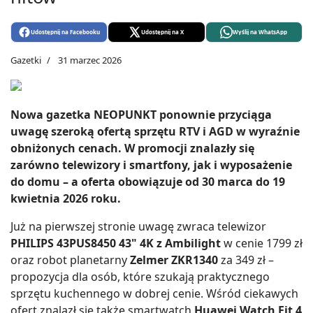
Udostępnij na Facebooku
Udostępnij na X
Wyślij na WhatsApp
Gazetki
31 marzec 2026
Nowa gazetka NEOPUNKT ponownie przyciąga
uwagę szeroką ofertą sprzętu RTV i AGD w wyraźnie
obniżonych cenach. W promocji znalazły się
zarówno telewizory i smartfony, jak i wyposażenie
do domu – a oferta obowiązuje od 30 marca do 19
kwietnia 2026 roku.
Już na pierwszej stronie uwagę zwraca telewizor
PHILIPS 43PUS8450 43" 4K z Ambilight
w cenie 1799 zł
oraz robot planetarny
Zelmer ZKR1340
za 349 zł –
propozycja dla osób, które szukają praktycznego
sprzętu kuchennego w dobrej cenie. Wśród ciekawych
ofert znalazł się także smartwatch
Huawei Watch Fit 4