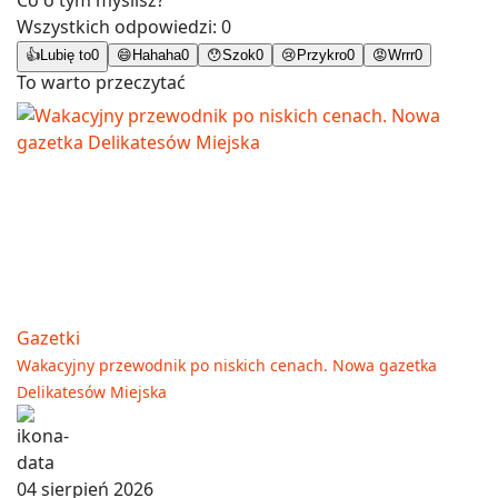
Wszystkich odpowiedzi:
0
👍
Lubię to
0
😄
Hahaha
0
😯
Szok
0
😢
Przykro
0
😡
Wrrr
0
To warto przeczytać
Gazetki
Wakacyjny przewodnik po niskich cenach. Nowa gazetka
Delikatesów Miejska
04 sierpień 2026