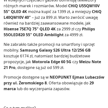
różnych marek i rozmiarów. Model
CHiQ U55QM10V
55" QLED 4K
można kupić za 1399 zł, a mniejszy
CHiQ
L40QM10V 40"
– już za 899 zł. Warto zwrócić uwagę
również na bardziej zaawansowane modele, jak
Hisense 75E7Q 75" QLED 4K
za 2999 zł czy
Philips
55OLED820 55" OLED Ambilight
za 4999 zł.
Nie zabrakło także promocji na smartfony i sprzęt
mobilny.
Samsung Galaxy S26 Ultra 12/256 GB
kosztuje 6174 zł, natomiast bardziej budżetowe
propozycje, jak
Motorola Edge 60 5G
czy
Meizu Note
21 Pro
, dostępne są już od 599 zł.
Promocje dostępne są w
NEOPUNKT Ejmax Lubaczów
przy ul. Żeromskiego 8
. Oferta obowiązuje do
29
marca
lub do wyczerpania zapasów.
Co o tym myślisz?