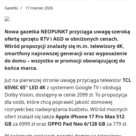
Gazetki
17 marzec 2026
Nowa gazetka NEOPUNKT przyciąga uwagę szeroką
ofertą sprzętu RTV i AGD w obniżonych cenach.
Wśród propozycji znalazły się m.in. telewizory 4K,
smartfony najnowszej generacji oraz wyposażenie
do domu – wszystko w promocji obowiązującej do
końca marca.
Już na pierwszej stronie uwagę przyciąga telewizor
TCL
65V6C 65" LED 4K
z systemem Google TV i obsługą
Dolby Vision, dostępny w cenie 2099 zł. To propozycja
dla osób, które chcą poprawić jakość domowej
rozrywki bez nadwyrężania budżetu. Wśród mocnych
ofert znalazł się także
Apple iPhone 17 Pro Max 512
GB
za 6999 zł oraz
OPPO Pad Neo 6/128 GB
za 779 zł.
W kolejnych częściach gazetki dominują telewizory