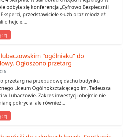
e odbyła się konferencja „Cyfrowo Bezpieczni i
 Eksperci, przedstawiciele służb oraz młodzież
 o hejcie,...
ęcej
lubaczowskim "ogólniaku" do
owy. Ogłoszono przetarg
026
o przetarg na przebudowę dachu budynku
znego Liceum Ogólnokształcącego im. Tadeusza
i w Lubaczowie. Zakres inwestycji obejmie nie
ianę pokrycia, ale również...
ęcej
ch wrócili do szkolnych ławek. Spotkanie