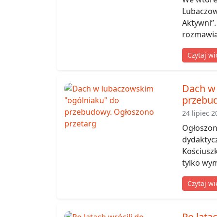
Lubaczowi
Aktywni”.
rozmawiali
Czytaj wi
Dach w 
przebud
24 lipiec 2
Ogłoszon
dydaktyc
Kościuszk
tylko wym
Czytaj wi
Po lata