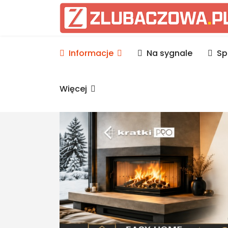
Informacje Lubaczów, p
Informacje
Na sygnale
Sp
Więcej