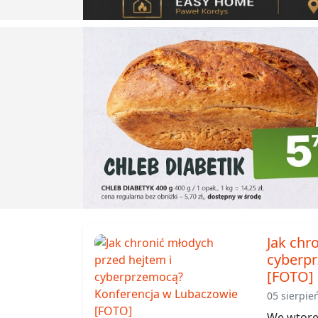
Jak chr
cyberpr
[FOTO]
05 sierpie
We wtorek