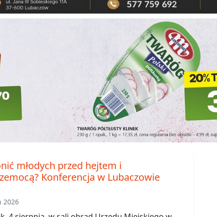
onić młodych przed hejtem i
zemocą? Konferencja w Lubaczowie
ń 2026
, 4 sierpnia, w sali obrad Urzędu Miejskiego w