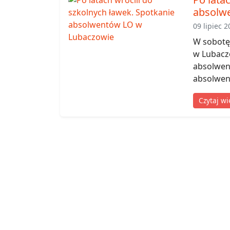
absolw
09 lipiec 2
W sobotę,
w Lubaczo
absolwent
absolwenc
Czytaj wi