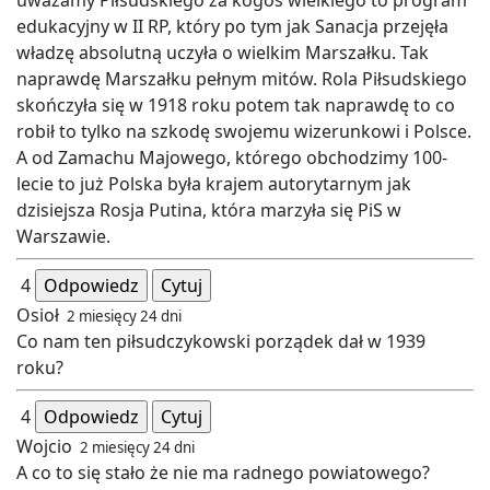
edukacyjny w II RP, który po tym jak Sanacja przejęła
władzę absolutną uczyła o wielkim Marszałku. Tak
naprawdę Marszałku pełnym mitów. Rola Piłsudskiego
skończyła się w 1918 roku potem tak naprawdę to co
robił to tylko na szkodę swojemu wizerunkowi i Polsce.
A od Zamachu Majowego, którego obchodzimy 100-
lecie to już Polska była krajem autorytarnym jak
dzisiejsza Rosja Putina, która marzyła się PiS w
Warszawie.
4
Odpowiedz
Cytuj
Osioł
2 miesięcy 24 dni
Co nam ten piłsudczykowski porządek dał w 1939
roku?
4
Odpowiedz
Cytuj
Wojcio
2 miesięcy 24 dni
A co to się stało że nie ma radnego powiatowego?