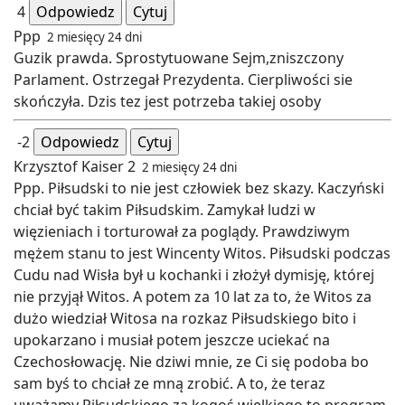
4
Odpowiedz
Cytuj
Ppp
2 miesięcy 24 dni
Guzik prawda. Sprostytuowane Sejm,zniszczony
Parlament. Ostrzegał Prezydenta. Cierpliwości sie
skończyła. Dzis tez jest potrzeba takiej osoby
-2
Odpowiedz
Cytuj
Krzysztof Kaiser 2
2 miesięcy 24 dni
Ppp. Piłsudski to nie jest człowiek bez skazy. Kaczyński
chciał być takim Piłsudskim. Zamykał ludzi w
więzieniach i torturował za poglądy. Prawdziwym
mężem stanu to jest Wincenty Witos. Piłsudski podczas
Cudu nad Wisła był u kochanki i złożył dymisję, której
nie przyjął Witos. A potem za 10 lat za to, że Witos za
dużo wiedział Witosa na rozkaz Piłsudskiego bito i
upokarzano i musiał potem jeszcze uciekać na
Czechosłowację. Nie dziwi mnie, ze Ci się podoba bo
sam byś to chciał ze mną zrobić. A to, że teraz
uważamy Piłsudskiego za kogoś wielkiego to program