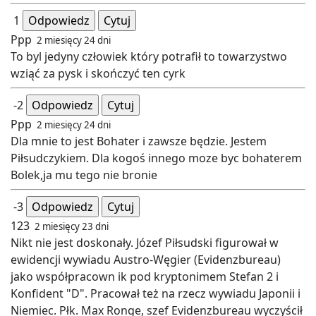
1
Odpowiedz
Cytuj
Ppp
2 miesięcy 24 dni
To byl jedyny człowiek który potrafił to towarzystwo
wziąć za pysk i skończyć ten cyrk
-2
Odpowiedz
Cytuj
Ppp
2 miesięcy 24 dni
Dla mnie to jest Bohater i zawsze będzie. Jestem
Piłsudczykiem. Dla kogoś innego moze byc bohaterem
Bolek,ja mu tego nie bronie
-3
Odpowiedz
Cytuj
123
2 miesięcy 23 dni
Nikt nie jest doskonały. Józef Piłsudski figurował w
ewidencji wywiadu Austro-Węgier (Evidenzbureau)
jako współpracown ik pod kryptonimem Stefan 2 i
Konfident "D". Pracował też na rzecz wywiadu Japonii i
Niemiec. Płk. Max Ronge, szef Evidenzbureau wyczyścił