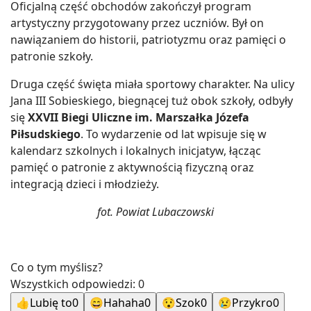
Oficjalną część obchodów zakończył program
artystyczny przygotowany przez uczniów. Był on
nawiązaniem do historii, patriotyzmu oraz pamięci o
patronie szkoły.
Druga część święta miała sportowy charakter. Na ulicy
Jana III Sobieskiego, biegnącej tuż obok szkoły, odbyły
się
XXVII Biegi Uliczne im. Marszałka Józefa
Piłsudskiego
. To wydarzenie od lat wpisuje się w
kalendarz szkolnych i lokalnych inicjatyw, łącząc
pamięć o patronie z aktywnością fizyczną oraz
integracją dzieci i młodzieży.
fot. Powiat Lubaczowski
Co o tym myślisz?
Wszystkich odpowiedzi:
0
👍
Lubię to
0
😄
Hahaha
0
😯
Szok
0
😢
Przykro
0