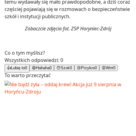
temu wydawały się mało prawdopodobne, a dziś coraz
częściej pojawiają się w rozmowach o bezpieczeństwie
szkół i instytucji publicznych.
Zobaczcie zdjęcia fot. ZSP Horyniec-Zdrój
Co o tym myślisz?
Wszystkich odpowiedzi:
0
👍
Lubię to
0
😄
Hahaha
0
😯
Szok
0
😢
Przykro
0
😡
Wrrr
0
To warto przeczytać