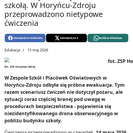
szkołą. W Horyńcu-Zdroju
przeprowadzono nietypowe
ćwiczenia
Udostępnij na Facebooku
Udostępnij na X
Wyślij na WhatsApp
Edukacja
15 maj 2026
fot. ZSP Horyniec-Zdrój
W Zespole Szkół i Placówek Oświatowych w
Horyńcu-Zdroju odbyła się próbna ewakuacja. Tym
razem scenariusz ćwiczeń nie dotyczył pożaru, ale
sytuacji coraz częściej branej pod uwagę w
procedurach bezpieczeństwa - pojawienia się
niezidentyfikowanego drona obserwacyjnego w
pobliżu budynku szkoły.
Ćwiczenia przeprowadzono w czwartek,
14 maja 2026