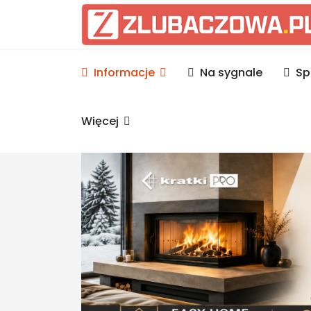
Informacje Lubaczów, p
Informacje
Na sygnale
Sp
Więcej