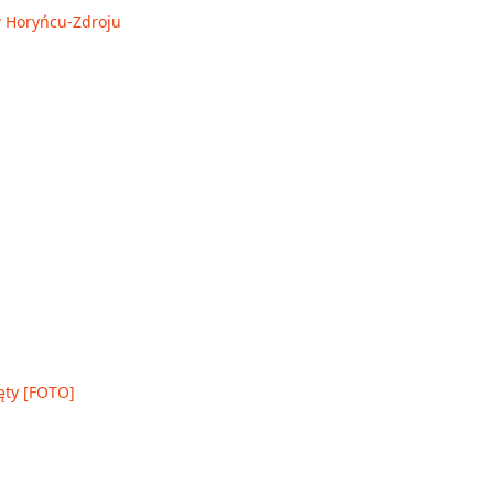
 w Horyńcu-Zdroju
ęty [FOTO]