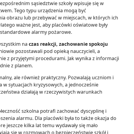
ezpośrednim sąsiedztwie szkoły wpisuje się w
twem. Tego typu urządzenia mogą być
ia obrazu lub przebywać w miejscach, w których ich
latego ważne jest, aby placówki oświatowe były
ż standardowe alarmy pożarowe.
wszystkim na
czas reakcji, zachowanie spokoju
niowie pozostawali pod opieką nauczycieli, a
ie z przyjętymi procedurami. Jak wynika z informacji
dnie z planem.
rmalny, ale również praktyczny. Pozwalają uczniom i
 w sytuacjach kryzysowych, a jednocześnie
czeństwa działają w rzeczywistych warunkach
łeczność szkolna potrafi zachować dyscyplinę i
enia alarmu. Dla placówki była to także okazja do
re jeszcze kilka lat temu wydawały się mało
iają się w rozmowach o bezpieczeństwie szkół i