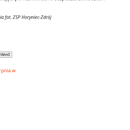
ia fot. ZSP Horyniec-Zdrój

Wrrr
0