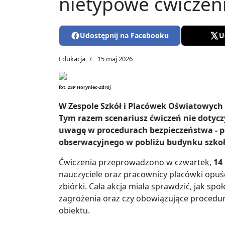
nietypowe ćwiczen
Udostępnij na Facebooku
U
Edukacja
15 maj 2026
fot. ZSP Horyniec-Zdrój
W Zespole Szkół i Placówek Oświatowych
Tym razem scenariusz ćwiczeń nie dotyczył
uwagę w procedurach bezpieczeństwa - p
obserwacyjnego w pobliżu budynku szkoł
Ćwiczenia przeprowadzono w czwartek,
14
nauczyciele oraz pracownicy placówki opuśc
zbiórki. Cała akcja miała sprawdzić, jak s
zagrożenia oraz czy obowiązujące procedur
obiektu.