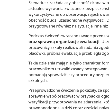
Scenariusz zakładający obecność drona w b
aktualne wyzwania związane z bezpieczeńs
wykorzystywane do obserwacji, rejestrowan
obecność budzi uzasadnione wątpliwości. D
przygotowane również na sytuacje inne ni
Podczas ćwiczeń zwracano uwagę przede 
oraz sprawną organizację ewakuacji
. Ucz
pracownicy szkoły realizowali zadania zgodn
placówki, próbna ewakuacja przebiegła zgo
Takie działania mają nie tylko charakter fo
pracownikom utrwalić zasady postępowania
pomagają sprawdzić, czy procedury bezpie
szkolnych.
Przeprowadzone ćwiczenia pokazały, że spo
sprawnie współpracować w przypadku ogłosz
weryfikacji przygotowania na zdarzenia, któ
prawdopodobne, a dziś coraz częściej pojaw