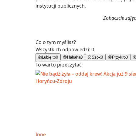
instytucji publicznych.
Zobaczcie zdjęc
Co o tym myślisz?
Wszystkich odpowiedzi:
0
👍
Lubię to
0
😄
Hahaha
0
😯
Szok
0
😢
Przykro
0

To warto przeczytać
Inne