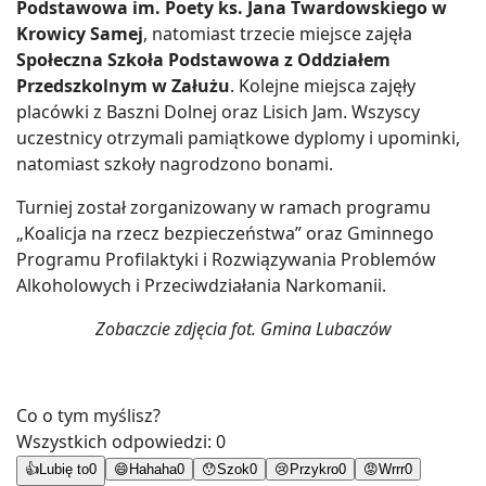
Podstawowa im. Poety ks. Jana Twardowskiego w
Krowicy Samej
, natomiast trzecie miejsce zajęła
Społeczna Szkoła Podstawowa z Oddziałem
Przedszkolnym w Załużu
. Kolejne miejsca zajęły
placówki z Baszni Dolnej oraz Lisich Jam. Wszyscy
uczestnicy otrzymali pamiątkowe dyplomy i upominki,
natomiast szkoły nagrodzono bonami.
Turniej został zorganizowany w ramach programu
„Koalicja na rzecz bezpieczeństwa” oraz Gminnego
Programu Profilaktyki i Rozwiązywania Problemów
Alkoholowych i Przeciwdziałania Narkomanii.
Zobaczcie zdjęcia fot. Gmina Lubaczów
Co o tym myślisz?
Wszystkich odpowiedzi:
0
👍
Lubię to
0
😄
Hahaha
0
😯
Szok
0
😢
Przykro
0
😡
Wrrr
0