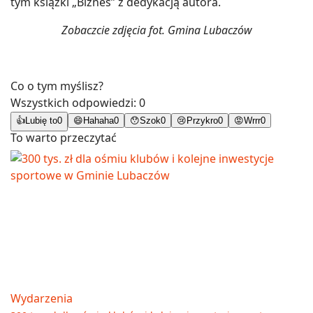
tym książki „Biznes” z dedykacją autora.
Zobaczcie zdjęcia fot. Gmina Lubaczów
Co o tym myślisz?
Wszystkich odpowiedzi:
0
👍
Lubię to
0
😄
Hahaha
0
😯
Szok
0
😢
Przykro
0
😡
Wrrr
0
To warto przeczytać
Wydarzenia