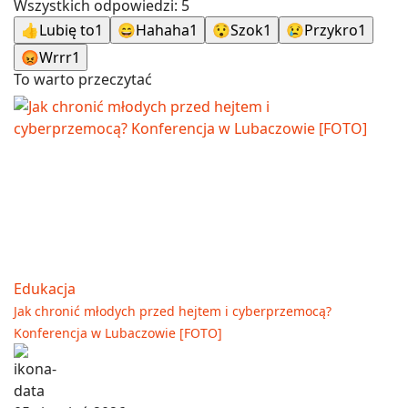
Wszystkich odpowiedzi:
5
👍
Lubię to
1
😄
Hahaha
1
😯
Szok
1
😢
Przykro
1
😡
Wrrr
1
To warto przeczytać
Edukacja
Jak chronić młodych przed hejtem i cyberprzemocą?
Konferencja w Lubaczowie [FOTO]