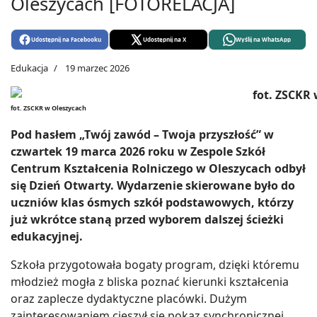
Oleszycach [FOTORELACJA]
Udostępnij na Facebooku
Udostępnij na X
Wyślij na WhatsApp
Edukacja
19 marzec 2026
fot. ZSCKR w Oleszycach
Pod hasłem „Twój zawód – Twoja przyszłość” w
czwartek 19 marca 2026 roku w Zespole Szkół
Centrum Kształcenia Rolniczego w Oleszycach odbył
się Dzień Otwarty. Wydarzenie skierowane było do
uczniów klas ósmych szkół podstawowych, którzy
już wkrótce staną przed wyborem dalszej ścieżki
edukacyjnej.
Szkoła przygotowała bogaty program, dzięki któremu
młodzież mogła z bliska poznać kierunki kształcenia
oraz zaplecze dydaktyczne placówki. Dużym
zainteresowaniem cieszył się pokaz synchronicznej