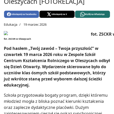
Oleszycach [FOTORELACJA]
Udostępnij na Facebooku
Udostępnij na X
Wyślij na WhatsApp
Edukacja
19 marzec 2026
fot. ZSCKR w Oleszycach
Pod hasłem „Twój zawód – Twoja przyszłość” w
czwartek 19 marca 2026 roku w Zespole Szkół
Centrum Kształcenia Rolniczego w Oleszycach odbył
się Dzień Otwarty. Wydarzenie skierowane było do
uczniów klas ósmych szkół podstawowych, którzy
już wkrótce staną przed wyborem dalszej ścieżki
edukacyjnej.
Szkoła przygotowała bogaty program, dzięki któremu
młodzież mogła z bliska poznać kierunki kształcenia
oraz zaplecze dydaktyczne placówki. Dużym
zainteresowaniem cieszył się pokaz synchronicznej