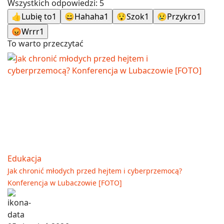
Wszystkich odpowiedzi:
5
👍
Lubię to
1
😄
Hahaha
1
😯
Szok
1
😢
Przykro
1
😡
Wrrr
1
To warto przeczytać
Edukacja
Jak chronić młodych przed hejtem i cyberprzemocą?
Konferencja w Lubaczowie [FOTO]