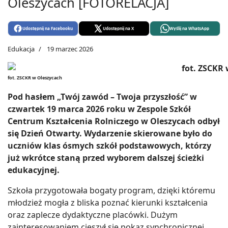
Oleszycach [FOTORELACJA]
Udostępnij na Facebooku
Udostępnij na X
Wyślij na WhatsApp
Edukacja
19 marzec 2026
fot. ZSCKR w Oleszycach
Pod hasłem „Twój zawód – Twoja przyszłość” w
czwartek 19 marca 2026 roku w Zespole Szkół
Centrum Kształcenia Rolniczego w Oleszycach odbył
się Dzień Otwarty. Wydarzenie skierowane było do
uczniów klas ósmych szkół podstawowych, którzy
już wkrótce staną przed wyborem dalszej ścieżki
edukacyjnej.
Szkoła przygotowała bogaty program, dzięki któremu
młodzież mogła z bliska poznać kierunki kształcenia
oraz zaplecze dydaktyczne placówki. Dużym
zainteresowaniem cieszył się pokaz synchronicznej