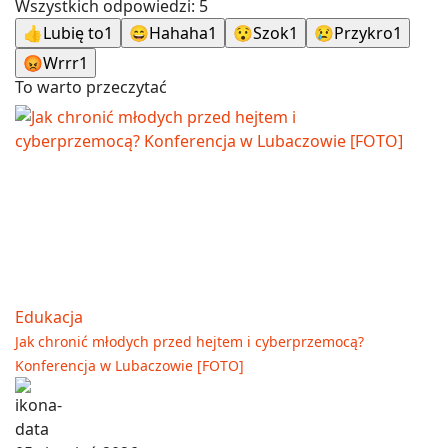
Wszystkich odpowiedzi:
5
👍
Lubię to
1
😄
Hahaha
1
😯
Szok
1
😢
Przykro
1
😡
Wrrr
1
To warto przeczytać
Edukacja
Jak chronić młodych przed hejtem i cyberprzemocą?
Konferencja w Lubaczowie [FOTO]