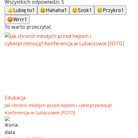
Wszystkich odpowiedzi:
5
👍
Lubię to
1
😄
Hahaha
1
😯
Szok
1
😢
Przykro
1
😡
Wrrr
1
To warto przeczytać
Edukacja
Jak chronić młodych przed hejtem i cyberprzemocą?
Konferencja w Lubaczowie [FOTO]