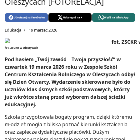
Oleszycach [FOTORELACJA]
Udostępnij na Facebooku
Udostępnij na X
Wyślij na WhatsApp
Edukacja
19 marzec 2026
fot. ZSCKR w Oleszycach
Pod hasłem „Twój zawód – Twoja przyszłość” w
czwartek 19 marca 2026 roku w Zespole Szkół
Centrum Kształcenia Rolniczego w Oleszycach odbył
się Dzień Otwarty. Wydarzenie skierowane było do
uczniów klas ósmych szkół podstawowych, którzy
już wkrótce staną przed wyborem dalszej ścieżki
edukacyjnej.
Szkoła przygotowała bogaty program, dzięki któremu
młodzież mogła z bliska poznać kierunki kształcenia
oraz zaplecze dydaktyczne placówki. Dużym
zainteresowaniem cieszył się pokaz synchronicznej