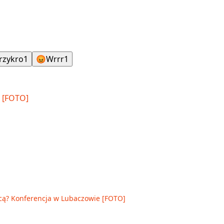
rzykro
1
😡
Wrrr
1
cą? Konferencja w Lubaczowie [FOTO]