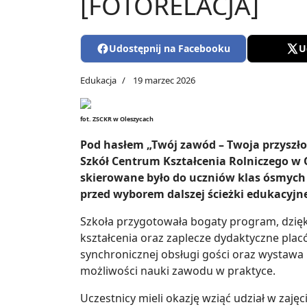
[FOTORELACJA]
Udostępnij na Facebooku
U
Edukacja
19 marzec 2026
fot. ZSCKR w Oleszycach
Pod hasłem „Twój zawód – Twoja przyszło
Szkół Centrum Kształcenia Rolniczego w 
skierowane było do uczniów klas ósmych
przed wyborem dalszej ścieżki edukacyjne
Szkoła przygotowała bogaty program, dzięk
kształcenia oraz zaplecze dydaktyczne pla
synchronicznej obsługi gości oraz wystawa
możliwości nauki zawodu w praktyce.
Uczestnicy mieli okazję wziąć udział w zaj