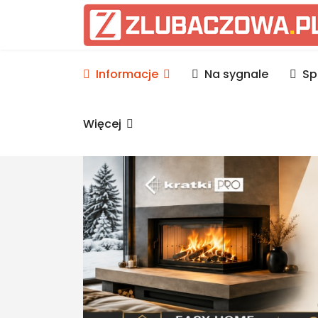
Informacje Lubaczów, p
Informacje
Na sygnale
Sp
Więcej