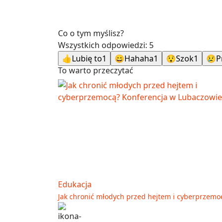
Co o tym myślisz?
Wszystkich odpowiedzi:
5
👍
Lubię to
1
😄
Hahaha
1
😯
Szok
1
😢
P
To warto przeczytać
Edukacja
Jak chronić młodych przed hejtem i cyberprzemo