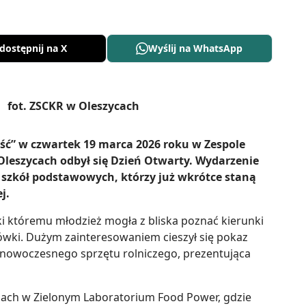
dostępnij na X
Wyślij na WhatsApp
ść” w czwartek 19 marca 2026 roku w Zespole
Oleszycach odbył się Dzień Otwarty. Wydarzenie
 szkół podstawowych, którzy już wkrótce staną
j.
i któremu młodzież mogła z bliska poznać kierunki
cówki. Dużym zainteresowaniem cieszył się pokaz
 nowoczesnego sprzętu rolniczego, prezentująca
ęciach w Zielonym Laboratorium Food Power, gdzie