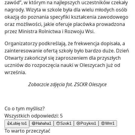
zawód”, w którym na najlepszych uczestników czekały
nagrody. Wizyta w szkole była dla wielu młodych osób
okazją do poznania specyfiki kształcenia zawodowego
oraz możliwości, jakie oferuje placówka prowadzona
przez Ministra Rolnictwa i Rozwoju Wsi.
Organizatorzy podkreślają, że frekwencja dopisała, a
zainteresowanie ofertą szkoły było bardzo duże. Dzień
Otwarty zakończył się zaproszeniem dla przyszłych
uczniów do rozpoczęcia nauki w Oleszycach już od
września.
Zobaczcie zdjęcia fot. ZSCKR Oleszyce
Co o tym myślisz?
Wszystkich odpowiedzi:
5
👍
Lubię to
1
😄
Hahaha
1
😯
Szok
1
😢
Przykro
1
😡
Wrrr
1
To warto przeczytać