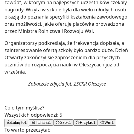
zawód”, w którym na najlepszych uczestników czekały
nagrody. Wizyta w szkole była dla wielu młodych osób
okazją do poznania specyfiki kształcenia zawodowego
oraz możliwości, jakie oferuje placówka prowadzona
przez Ministra Rolnictwa i Rozwoju Wsi.
Organizatorzy podkreślają, że frekwencja dopisała, a
zainteresowanie ofertą szkoły było bardzo duże. Dzień
Otwarty zakończył się zaproszeniem dla przyszłych
uczniów do rozpoczęcia nauki w Oleszycach już od
września.
Zobaczcie zdjęcia fot. ZSCKR Oleszyce
Co o tym myślisz?
Wszystkich odpowiedzi:
5
👍
Lubię to
1
😄
Hahaha
1
😯
Szok
1
😢
Przykro
1
😡
Wrrr
1
To warto przeczytać