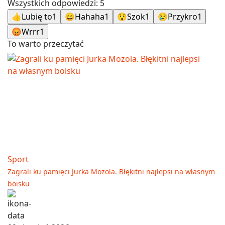
Wszystkich odpowiedzi:
5
👍
Lubię to
1
😄
Hahaha
1
😯
Szok
1
😢
Przykro
1
😡
Wrrr
1
To warto przeczytać
Sport
Zagrali ku pamięci Jurka Mozola. Błękitni najlepsi na własnym
boisku