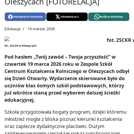
Oleszycach [FOTORELACJA]
Udostępnij na Facebooku
Udostępnij na X
Wyślij na WhatsApp
Edukacja
19 marzec 2026
fot. ZSCKR w Oleszycach
Pod hasłem „Twój zawód – Twoja przyszłość” w
czwartek 19 marca 2026 roku w Zespole Szkół
Centrum Kształcenia Rolniczego w Oleszycach odbył
się Dzień Otwarty. Wydarzenie skierowane było do
uczniów klas ósmych szkół podstawowych, którzy
już wkrótce staną przed wyborem dalszej ścieżki
edukacyjnej.
Szkoła przygotowała bogaty program, dzięki któremu
młodzież mogła z bliska poznać kierunki kształcenia
oraz zaplecze dydaktyczne placówki. Dużym
zainteresowaniem cieszył się pokaz synchronicznej