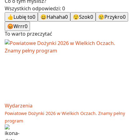
Co o tym myślisz?
Wszystkich odpowiedzi:
0
👍
Lubię to
0
😄
Hahaha
0
😯
Szok
0
😢
Przykro
0
😡
Wrrr
0
To warto przeczytać
Wydarzenia
Powiatowe Dożynki 2026 w Wielkich Oczach. Znamy pełny
program