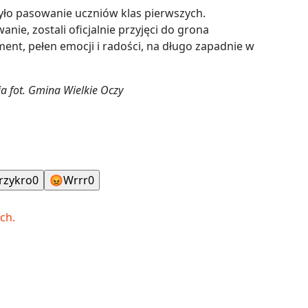
ło pasowanie uczniów klas pierwszych.
anie, zostali oficjalnie przyjęci do grona
ent, pełen emocji i radości, na długo zapadnie w
ia fot. Gmina Wielkie Oczy
rzykro
0
😡
Wrrr
0