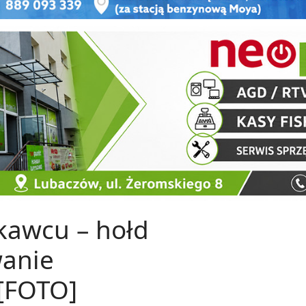
kawcu – hołd
wanie
 [FOTO]