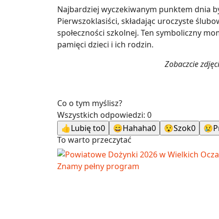
Najbardziej wyczekiwanym punktem dnia by
Pierwszoklasiści, składając uroczyste ślubow
społeczności szkolnej. Ten symboliczny mom
pamięci dzieci i ich rodzin.
Zobaczcie zdjęc
Co o tym myślisz?
Wszystkich odpowiedzi:
0
👍
Lubię to
0
😄
Hahaha
0
😯
Szok
0
😢
P
To warto przeczytać