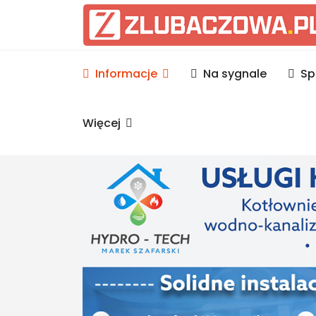
Informacje Lubaczów, p
Informacje
Na sygnale
Sp
Więcej