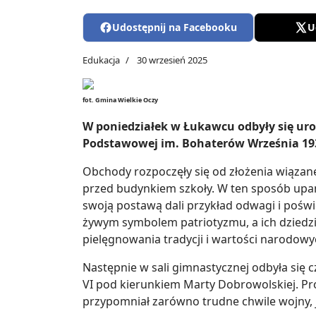
Udostępnij na Facebooku
U
Edukacja
30 wrzesień 2025
fot. Gmina Wielkie Oczy
W poniedziałek w Łukawcu odbyły się uro
Podstawowej im. Bohaterów Września 19
Obchody rozpoczęły się od złożenia wiązan
przed budynkiem szkoły. W ten sposób upa
swoją postawą dali przykład odwagi i poświ
żywym symbolem patriotyzmu, a ich dziedz
pielęgnowania tradycji i wartości narodowy
Następnie w sali gimnastycznej odbyła się 
VI pod kierunkiem Marty Dobrowolskiej. P
przypomniał zarówno trudne chwile wojny, jak