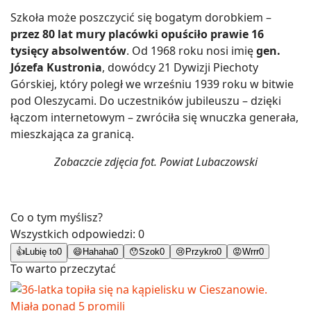
Szkoła może poszczycić się bogatym dorobkiem –
przez 80 lat mury placówki opuściło prawie 16
tysięcy absolwentów
. Od 1968 roku nosi imię
gen.
Józefa Kustronia
, dowódcy 21 Dywizji Piechoty
Górskiej, który poległ we wrześniu 1939 roku w bitwie
pod Oleszycami. Do uczestników jubileuszu – dzięki
łączom internetowym – zwróciła się wnuczka generała,
mieszkająca za granicą.
Zobaczcie zdjęcia fot. Powiat Lubaczowski
Co o tym myślisz?
Wszystkich odpowiedzi:
0
👍
Lubię to
0
😄
Hahaha
0
😯
Szok
0
😢
Przykro
0
😡
Wrrr
0
To warto przeczytać