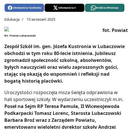
Udostępnij na Facebooku
Udostępnij na X
Wyślij na WhatsApp
Edukacja
15 wrzesień 2025
fot. Powiat Lubaczowski
Zespół Szkół im. gen. Józefa Kustronia w Lubaczowie
obchodzi w tym roku 80-lecie istnienia. Jubileusz
zgromadził społeczność szkolną, absolwentów,
byłych nauczycieli oraz wielu zaproszonych gości,
stając się okazją do wspomnień i refleksji nad
bogatą historią placówki.
Uroczystości rozpoczęła msza święta odprawiona w
hali sportowej szkoły. W wydarzeniu uczestniczyli m.in.
Poseł na Sejm RP Teresa Pamuła, II Wicewojewoda
Podkarpacki Tomasz Lorenc, Starosta Lubaczowski
Barbara Broź wraz z Zarządem Powiatu,
emerytowany wieloletni dyrektor szkoły Andrzej