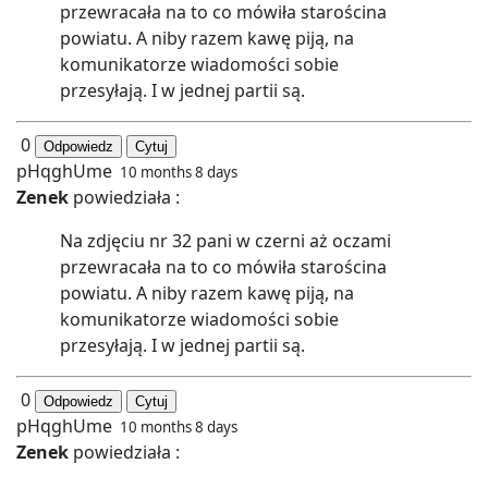
przewracała na to co mówiła starościna
powiatu. A niby razem kawę piją, na
komunikatorze wiadomości sobie
przesyłają. I w jednej partii są.
0
Odpowiedz
Cytuj
pHqghUme
10 months 8 days
Zenek
powiedziała :
Na zdjęciu nr 32 pani w czerni aż oczami
przewracała na to co mówiła starościna
powiatu. A niby razem kawę piją, na
komunikatorze wiadomości sobie
przesyłają. I w jednej partii są.
0
Odpowiedz
Cytuj
pHqghUme
10 months 8 days
Zenek
powiedziała :