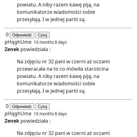
powiatu. A niby razem kawę piją, na
komunikatorze wiadomości sobie
przesyłają. I w jednej partii są.
0
Odpowiedz
Cytuj
pHqghUme
10 months 8 days
Zenek
powiedziała :
Na zdjęciu nr 32 pani w czerni aż oczami
przewracała na to co mówiła starościna
powiatu. A niby razem kawę piją, na
komunikatorze wiadomości sobie
przesyłają. I w jednej partii są.
0
Odpowiedz
Cytuj
pHqghUme
10 months 8 days
Zenek
powiedziała :
Na zdjęciu nr 32 pani w czerni aż oczami