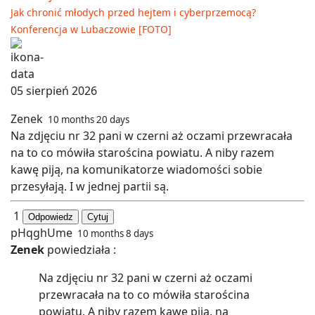
Jak chronić młodych przed hejtem i cyberprzemocą?
Konferencja w Lubaczowie [FOTO]
05 sierpień 2026
Zenek
10 months 20 days
Na zdjęciu nr 32 pani w czerni aż oczami przewracała
na to co mówiła starościna powiatu. A niby razem
kawę piją, na komunikatorze wiadomości sobie
przesyłają. I w jednej partii są.
1
Odpowiedz
Cytuj
pHqghUme
10 months 8 days
Zenek
powiedziała :
Na zdjęciu nr 32 pani w czerni aż oczami
przewracała na to co mówiła starościna
powiatu. A niby razem kawę piją, na