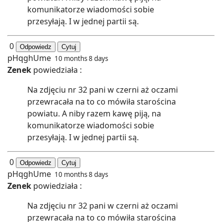
komunikatorze wiadomości sobie
przesyłają. I w jednej partii są.
0
Odpowiedz
Cytuj
pHqghUme
10 months 8 days
Zenek
powiedziała :
Na zdjęciu nr 32 pani w czerni aż oczami
przewracała na to co mówiła starościna
powiatu. A niby razem kawę piją, na
komunikatorze wiadomości sobie
przesyłają. I w jednej partii są.
0
Odpowiedz
Cytuj
pHqghUme
10 months 8 days
Zenek
powiedziała :
Na zdjęciu nr 32 pani w czerni aż oczami
przewracała na to co mówiła starościna