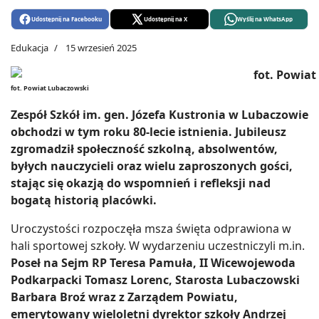
Udostępnij na Facebooku
Udostępnij na X
Wyślij na WhatsApp
Edukacja
15 wrzesień 2025
fot. Powiat Lubaczowski
Zespół Szkół im. gen. Józefa Kustronia w Lubaczowie
obchodzi w tym roku 80-lecie istnienia. Jubileusz
zgromadził społeczność szkolną, absolwentów,
byłych nauczycieli oraz wielu zaproszonych gości,
stając się okazją do wspomnień i refleksji nad
bogatą historią placówki.
Uroczystości rozpoczęła msza święta odprawiona w
hali sportowej szkoły. W wydarzeniu uczestniczyli m.in.
Poseł na Sejm RP Teresa Pamuła, II Wicewojewoda
Podkarpacki Tomasz Lorenc, Starosta Lubaczowski
Barbara Broź wraz z Zarządem Powiatu,
emerytowany wieloletni dyrektor szkoły Andrzej