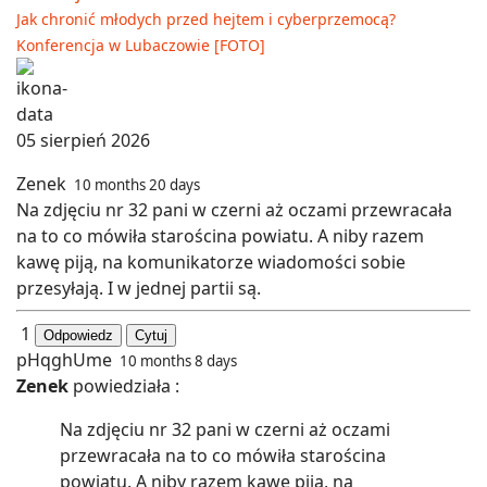
Jak chronić młodych przed hejtem i cyberprzemocą?
Konferencja w Lubaczowie [FOTO]
05 sierpień 2026
Zenek
10 months 20 days
Na zdjęciu nr 32 pani w czerni aż oczami przewracała
na to co mówiła starościna powiatu. A niby razem
kawę piją, na komunikatorze wiadomości sobie
przesyłają. I w jednej partii są.
1
Odpowiedz
Cytuj
pHqghUme
10 months 8 days
Zenek
powiedziała :
Na zdjęciu nr 32 pani w czerni aż oczami
przewracała na to co mówiła starościna
powiatu. A niby razem kawę piją, na