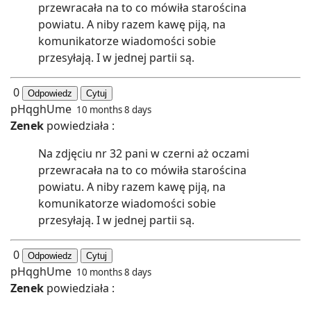
przewracała na to co mówiła starościna
powiatu. A niby razem kawę piją, na
komunikatorze wiadomości sobie
przesyłają. I w jednej partii są.
0
Odpowiedz
Cytuj
pHqghUme
10 months 8 days
Zenek
powiedziała :
Na zdjęciu nr 32 pani w czerni aż oczami
przewracała na to co mówiła starościna
powiatu. A niby razem kawę piją, na
komunikatorze wiadomości sobie
przesyłają. I w jednej partii są.
0
Odpowiedz
Cytuj
pHqghUme
10 months 8 days
Zenek
powiedziała :