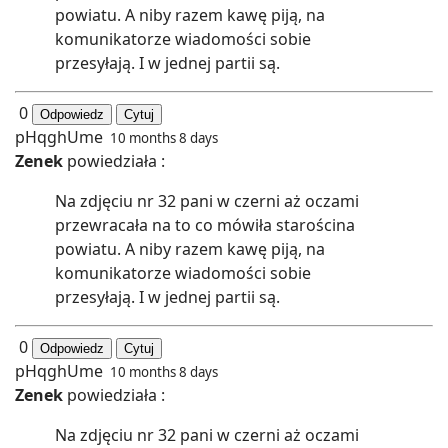
powiatu. A niby razem kawę piją, na
komunikatorze wiadomości sobie
przesyłają. I w jednej partii są.
0
Odpowiedz
Cytuj
pHqghUme
10 months 8 days
Zenek
powiedziała :
Na zdjęciu nr 32 pani w czerni aż oczami
przewracała na to co mówiła starościna
powiatu. A niby razem kawę piją, na
komunikatorze wiadomości sobie
przesyłają. I w jednej partii są.
0
Odpowiedz
Cytuj
pHqghUme
10 months 8 days
Zenek
powiedziała :
Na zdjęciu nr 32 pani w czerni aż oczami