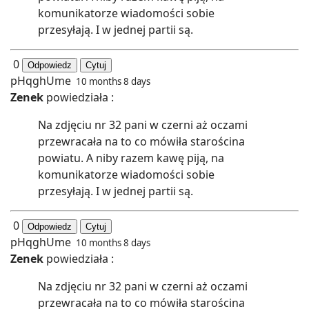
komunikatorze wiadomości sobie
przesyłają. I w jednej partii są.
0
Odpowiedz
Cytuj
pHqghUme
10 months 8 days
Zenek
powiedziała :
Na zdjęciu nr 32 pani w czerni aż oczami
przewracała na to co mówiła starościna
powiatu. A niby razem kawę piją, na
komunikatorze wiadomości sobie
przesyłają. I w jednej partii są.
0
Odpowiedz
Cytuj
pHqghUme
10 months 8 days
Zenek
powiedziała :
Na zdjęciu nr 32 pani w czerni aż oczami
przewracała na to co mówiła starościna