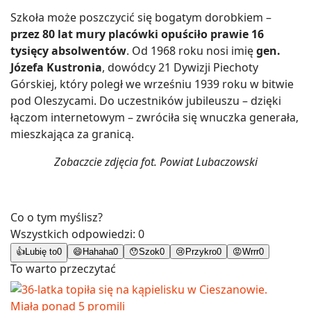
Szkoła może poszczycić się bogatym dorobkiem –
przez 80 lat mury placówki opuściło prawie 16
tysięcy absolwentów
. Od 1968 roku nosi imię
gen.
Józefa Kustronia
, dowódcy 21 Dywizji Piechoty
Górskiej, który poległ we wrześniu 1939 roku w bitwie
pod Oleszycami. Do uczestników jubileuszu – dzięki
łączom internetowym – zwróciła się wnuczka generała,
mieszkająca za granicą.
Zobaczcie zdjęcia fot. Powiat Lubaczowski
Co o tym myślisz?
Wszystkich odpowiedzi:
0
👍
Lubię to
0
😄
Hahaha
0
😯
Szok
0
😢
Przykro
0
😡
Wrrr
0
To warto przeczytać