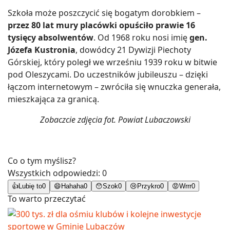
Szkoła może poszczycić się bogatym dorobkiem –
przez 80 lat mury placówki opuściło prawie 16
tysięcy absolwentów
. Od 1968 roku nosi imię
gen.
Józefa Kustronia
, dowódcy 21 Dywizji Piechoty
Górskiej, który poległ we wrześniu 1939 roku w bitwie
pod Oleszycami. Do uczestników jubileuszu – dzięki
łączom internetowym – zwróciła się wnuczka generała,
mieszkająca za granicą.
Zobaczcie zdjęcia fot. Powiat Lubaczowski
Co o tym myślisz?
Wszystkich odpowiedzi:
0
👍
Lubię to
0
😄
Hahaha
0
😯
Szok
0
😢
Przykro
0
😡
Wrrr
0
To warto przeczytać