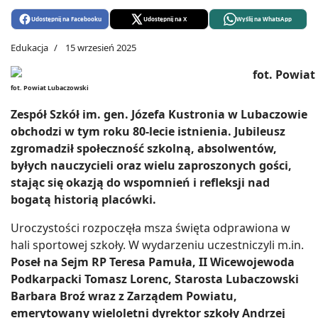
Udostępnij na Facebooku
Udostępnij na X
Wyślij na WhatsApp
Edukacja
15 wrzesień 2025
fot. Powiat Lubaczowski
Zespół Szkół im. gen. Józefa Kustronia w Lubaczowie
obchodzi w tym roku 80-lecie istnienia. Jubileusz
zgromadził społeczność szkolną, absolwentów,
byłych nauczycieli oraz wielu zaproszonych gości,
stając się okazją do wspomnień i refleksji nad
bogatą historią placówki.
Uroczystości rozpoczęła msza święta odprawiona w
hali sportowej szkoły. W wydarzeniu uczestniczyli m.in.
Poseł na Sejm RP Teresa Pamuła, II Wicewojewoda
Podkarpacki Tomasz Lorenc, Starosta Lubaczowski
Barbara Broź wraz z Zarządem Powiatu,
emerytowany wieloletni dyrektor szkoły Andrzej