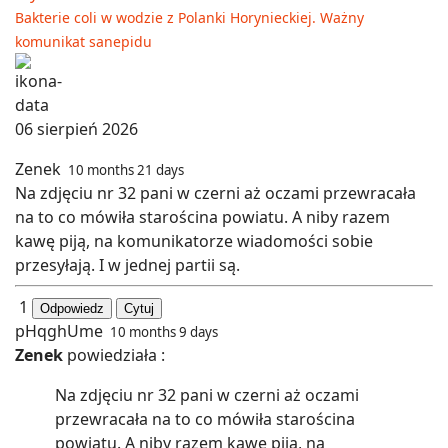
Bakterie coli w wodzie z Polanki Horynieckiej. Ważny
komunikat sanepidu
06 sierpień 2026
Zenek
10 months 21 days
Na zdjęciu nr 32 pani w czerni aż oczami przewracała
na to co mówiła starościna powiatu. A niby razem
kawę piją, na komunikatorze wiadomości sobie
przesyłają. I w jednej partii są.
1
Odpowiedz
Cytuj
pHqghUme
10 months 9 days
Zenek
powiedziała :
Na zdjęciu nr 32 pani w czerni aż oczami
przewracała na to co mówiła starościna
powiatu. A niby razem kawę piją, na