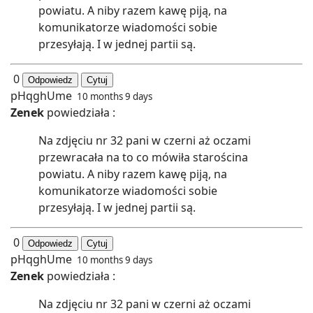
powiatu. A niby razem kawę piją, na
komunikatorze wiadomości sobie
przesyłają. I w jednej partii są.
0
Odpowiedz
Cytuj
pHqghUme
10 months 9 days
Zenek
powiedziała :
Na zdjęciu nr 32 pani w czerni aż oczami
przewracała na to co mówiła starościna
powiatu. A niby razem kawę piją, na
komunikatorze wiadomości sobie
przesyłają. I w jednej partii są.
0
Odpowiedz
Cytuj
pHqghUme
10 months 9 days
Zenek
powiedziała :
Na zdjęciu nr 32 pani w czerni aż oczami