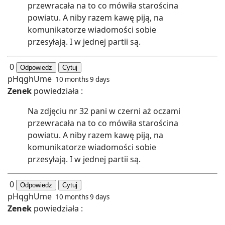
przewracała na to co mówiła starościna
powiatu. A niby razem kawę piją, na
komunikatorze wiadomości sobie
przesyłają. I w jednej partii są.
0
Odpowiedz
Cytuj
pHqghUme
10 months 9 days
Zenek
powiedziała :
Na zdjęciu nr 32 pani w czerni aż oczami
przewracała na to co mówiła starościna
powiatu. A niby razem kawę piją, na
komunikatorze wiadomości sobie
przesyłają. I w jednej partii są.
0
Odpowiedz
Cytuj
pHqghUme
10 months 9 days
Zenek
powiedziała :