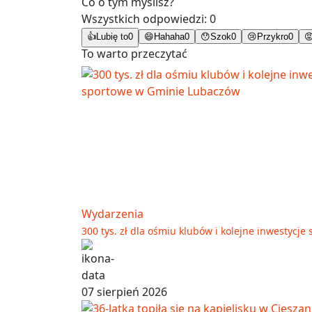
Co o tym myślisz?
Wszystkich odpowiedzi:
0
👍
Lubię to
0
😄
Hahaha
0
😯
Szok
0
😢
Przykro
0

To warto przeczytać
Wydarzenia
300 tys. zł dla ośmiu klubów i kolejne inwestyc
07 sierpień 2026