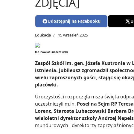
ZDJĘCIA]
Udostępnij na Facebooku
U
Edukacja
15 wrzesień 2025
fot. Powiat Lubaczowski
Zespół Szkół im. gen. Józefa Kustronia w
istnienia. Jubileusz zgromadził społeczn
wielu zaproszonych gości, stając się okaz
placówki.
Uroczystości rozpoczęła msza święta odpra
uczestniczyli m.in.
Poseł na Sejm RP Teres
Lorenc, Starosta Lubaczowski Barbara B
wieloletni dyrektor szkoły Andrzej Nepels
mundurowych i dyrektorzy zaprzyjaźnionych 