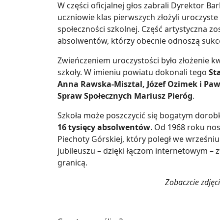
W części oficjalnej głos zabrali Dyrektor B
uczniowie klas pierwszych złożyli uroczyst
społeczności szkolnej. Część artystyczna z
absolwentów, którzy obecnie odnoszą suk
Zwieńczeniem uroczystości było złożenie kw
szkoły. W imieniu powiatu dokonali tego
St
Anna Rawska-Misztal, Józef Ozimek i Pa
Spraw Społecznych Mariusz Pieróg
.
Szkoła może poszczycić się bogatym dorob
16 tysięcy absolwentów
. Od 1968 roku nos
Piechoty Górskiej, który poległ we wrześni
jubileuszu – dzięki łączom internetowym – 
granicą.
Zobaczcie zdjęc