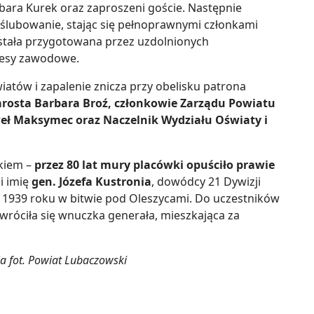
arbara Kurek oraz zaproszeni goście. Następnie
e ślubowanie, stając się pełnoprawnymi członkami
ostała przygotowana przez uzdolnionych
cesy zawodowe.
iatów i zapalenie znicza przy obelisku patrona
arosta Barbara Broź, członkowie Zarządu Powiatu
weł Maksymec oraz Naczelnik Wydziału Oświaty i
kiem –
przez 80 lat mury placówki opuściło prawie
i imię
gen. Józefa Kustronia
, dowódcy 21 Dywizji
u 1939 roku w bitwie pod Oleszycami. Do uczestników
zwróciła się wnuczka generała, mieszkająca za
ia fot. Powiat Lubaczowski