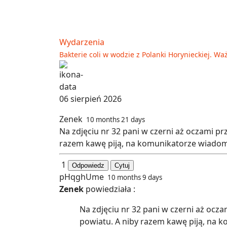
Wydarzenia
Bakterie coli w wodzie z Polanki Horynieckiej. 
06 sierpień 2026
Zenek
10 months 21 days
Na zdjęciu nr 32 pani w czerni aż oczami pr
razem kawę piją, na komunikatorze wiadomośc
1
Odpowiedz
Cytuj
pHqghUme
10 months 9 days
Zenek
powiedziała :
Na zdjęciu nr 32 pani w czerni aż ocz
powiatu. A niby razem kawę piją, na k