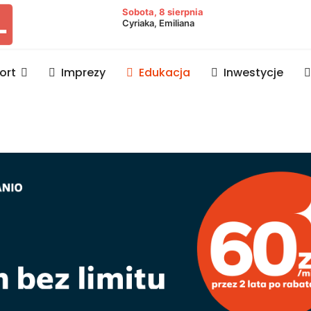
owiat lubaczowski
Sobota, 8 sierpnia
Cyriaka, Emiliana
ort
Imprezy
Edukacja
Inwestycje