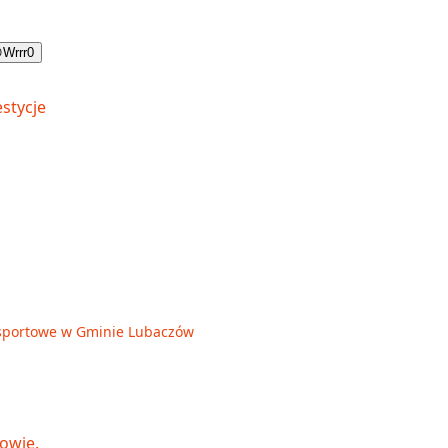

Wrrr
0
je sportowe w Gminie Lubaczów