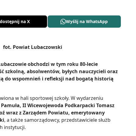
dostępnij na X
Wyślij na WhatsApp
 Lubaczowie obchodzi w tym roku 80-lecie
ość szkolną, absolwentów, byłych nauczycieli oraz
ją do wspomnień i refleksji nad bogatą historią
wiona w hali sportowej szkoły. W wydarzeniu
a Pamuła, II Wicewojewoda Podkarpacki Tomasz
roź wraz z Zarządem Powiatu, emerytowany
ki
, a także samorządowcy, przedstawiciele służb
instytucji.