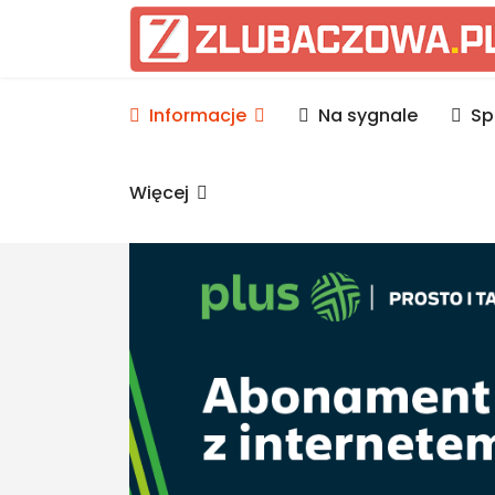
Informacje Lubaczów, p
Informacje
Na sygnale
Sp
Więcej