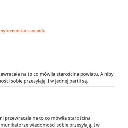
Ważny komunikat sanepidu
zewracała na to co mówiła starościna powiatu. A niby
i sobie przesyłają. I w jednej partii są.
ami przewracała na to co mówiła starościna
omunikatorze wiadomości sobie przesyłają. I w