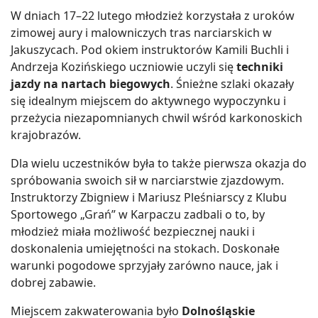
W dniach 17–22 lutego młodzież korzystała z uroków
zimowej aury i malowniczych tras narciarskich w
Jakuszycach. Pod okiem instruktorów Kamili Buchli i
Andrzeja Kozińskiego uczniowie uczyli się
techniki
jazdy na nartach biegowych
. Śnieżne szlaki okazały
się idealnym miejscem do aktywnego wypoczynku i
przeżycia niezapomnianych chwil wśród karkonoskich
krajobrazów.
Dla wielu uczestników była to także pierwsza okazja do
spróbowania swoich sił w narciarstwie zjazdowym.
Instruktorzy Zbigniew i Mariusz Pleśniarscy z Klubu
Sportowego „Grań” w Karpaczu zadbali o to, by
młodzież miała możliwość bezpiecznej nauki i
doskonalenia umiejętności na stokach. Doskonałe
warunki pogodowe sprzyjały zarówno nauce, jak i
dobrej zabawie.
Miejscem zakwaterowania było
Dolnośląskie