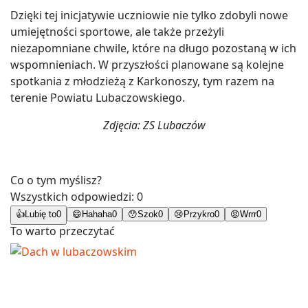
Dzięki tej inicjatywie uczniowie nie tylko zdobyli nowe
umiejętności sportowe, ale także przeżyli
niezapomniane chwile, które na długo pozostaną w ich
wspomnieniach. W przyszłości planowane są kolejne
spotkania z młodzieżą z Karkonoszy, tym razem na
terenie Powiatu Lubaczowskiego.
Zdjęcia: ZS Lubaczów
Co o tym myślisz?
Wszystkich odpowiedzi:
0
👍
Lubię to
0
😄
Hahaha
0
😯
Szok
0
😢
Przykro
0
😡
Wrrr
0
To warto przeczytać